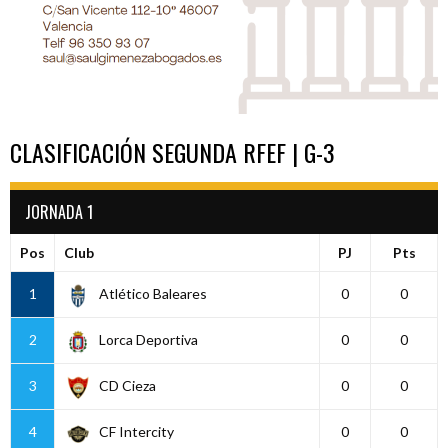
CLASIFICACIÓN SEGUNDA RFEF | G-3
JORNADA 1
Pos
Club
PJ
Pts
1
Atlético Baleares
0
0
2
Lorca Deportiva
0
0
3
CD Cieza
0
0
4
CF Intercity
0
0