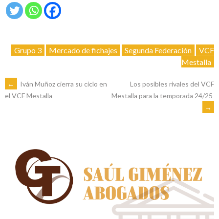
Grupo 3
Mercado de fichajes
Segunda Federación
VCF
Mestalla
NAVEGACIÓN
←
Iván Muñoz cierra su ciclo en
Los posibles rivales del VCF
Mestalla para la temporada 24/25
el VCF Mestalla
→
DE
ENTRADAS