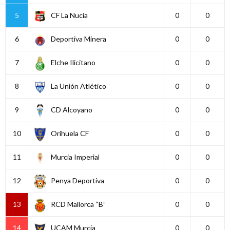
5
CF La Nucía
0
0
6
Deportiva Minera
0
0
7
Elche Ilicitano
0
0
8
La Unión Atlético
0
0
9
CD Alcoyano
0
0
10
Orihuela CF
0
0
11
Murcia Imperial
0
0
12
Penya Deportiva
0
0
13
RCD Mallorca “B”
0
0
14
UCAM Murcia
0
0