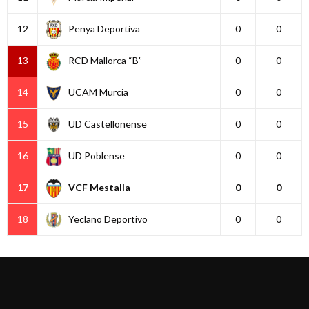
12
Penya Deportiva
0
0
13
RCD Mallorca “B”
0
0
14
UCAM Murcia
0
0
15
UD Castellonense
0
0
16
UD Poblense
0
0
17
VCF Mestalla
0
0
18
Yeclano Deportivo
0
0