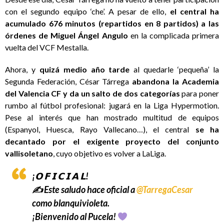
con el segundo equipo ‘che’. A pesar de ello,
el central ha
acumulado 676 minutos (repartidos en 8 partidos) a las
órdenes de Miguel Ángel Angulo
en la complicada primera
vuelta del VCF Mestalla.
Ahora, y
quizá medio año tarde
al quedarle ‘pequeña’ la
Segunda Federación, César Tárrega
abandona la Academia
del Valencia CF y da un salto de dos categorías
para poner
rumbo al fútbol profesional: jugará en la Liga Hypermotion.
Pese al interés que han mostrado multitud de equipos
(Espanyol, Huesca, Rayo Vallecano…), el central
se ha
decantado por el exigente proyecto del conjunto
vallisoletano
, cuyo objetivo es volver a LaLiga.
¡𝗢 𝗙 𝗜 𝗖 𝗜 𝗔 𝗟!
✍️ Este saludo hace oficial a
@TarregaCesar
como blanquivioleta.
¡Bienvenido al Pucela!