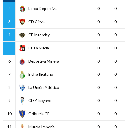
2
Lorca Deportiva
0
0
3
CD Cieza
0
0
4
CF Intercity
0
0
5
CF La Nucía
0
0
6
Deportiva Minera
0
0
7
Elche Ilicitano
0
0
8
La Unión Atlético
0
0
9
CD Alcoyano
0
0
10
Orihuela CF
0
0
11
Murcia Imperial
0
0