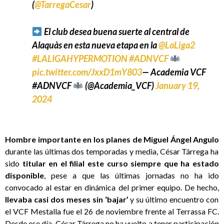
(
@TarregaCesar
)
El club desea buena suerte al central de
Alaquàs en esta nueva etapa en la
@LaLiga2
#LALIGAHYPERMOTION
#ADNVCF
pic.twitter.com/JxxD1mY803
— Academia VCF
#ADNVCF
(@Academia_VCF)
January 19,
2024
Hombre importante en los planes de Miguel Ángel Angulo
durante las últimas dos temporadas y media, César Tárrega ha
sido
titular en el filial este curso siempre que ha estado
disponible
, pese a que las últimas jornadas no ha ido
convocado al estar en dinámica del primer equipo. De hecho,
llevaba casi dos meses sin ‘bajar’
y su último encuentro con
el VCF Mestalla fue el 26 de noviembre frente al Terrassa FC.
Desde ese día, César Tárrega no ha vuelto a tener participación