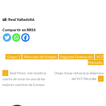
: Real Valladolid.
Compartir en RRSS
Grupo 3
Mercado de fichajes
Segunda Federación
VCF
Mestalla
NAVEGACIÓN
←
Raúl Pérez: «He tenido la
Diego Aznar refuerza la delantera
del VCF Mestalla
→
suerte de estar en una de las
mejores canteras de Europa»
DE
ENTRADAS