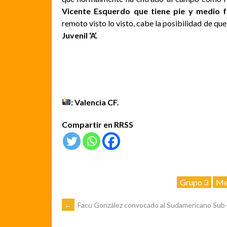
Vicente Esquerdo que tiene pie y medio 
remoto visto lo visto, cabe la posibilidad de q
Juvenil ‘A’.
: Valencia CF.
Compartir en RRSS
Grupo 3
Me
NAVEGACIÓN
←
Facu González convocado al Sudamericano Sub