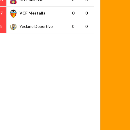
17
VCF Mestalla
0
0
18
Yeclano Deportivo
0
0