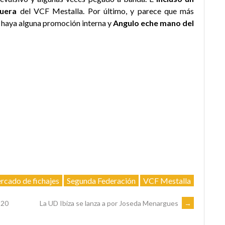
fuera
del VCF Mestalla. Por último, y parece que más
ue haya alguna promoción interna y
Angulo eche mano del
rcado de fichajes
Segunda Federación
VCF Mestalla
-20
La UD Ibiza se lanza a por Joseda Menargues
→