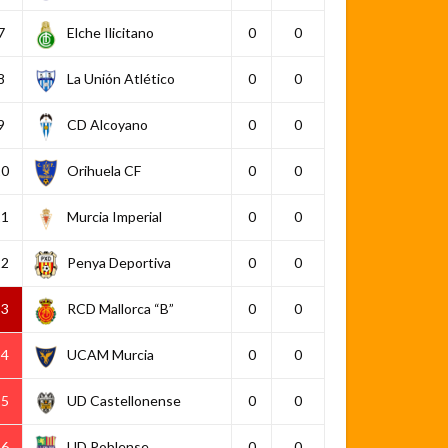
7
Elche Ilicitano
0
0
8
La Unión Atlético
0
0
9
CD Alcoyano
0
0
10
Orihuela CF
0
0
11
Murcia Imperial
0
0
12
Penya Deportiva
0
0
13
RCD Mallorca “B”
0
0
14
UCAM Murcia
0
0
15
UD Castellonense
0
0
16
UD Poblense
0
0