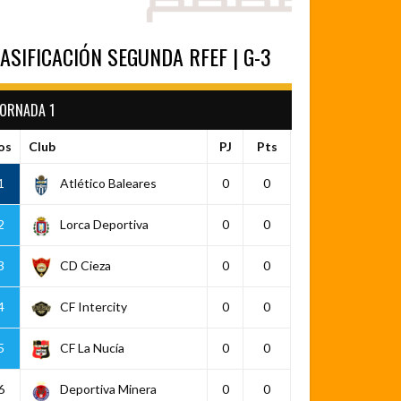
ASIFICACIÓN SEGUNDA RFEF | G-3
JORNADA 1
os
Club
PJ
Pts
1
Atlético Baleares
0
0
2
Lorca Deportiva
0
0
3
CD Cieza
0
0
4
CF Intercity
0
0
5
CF La Nucía
0
0
6
Deportiva Minera
0
0