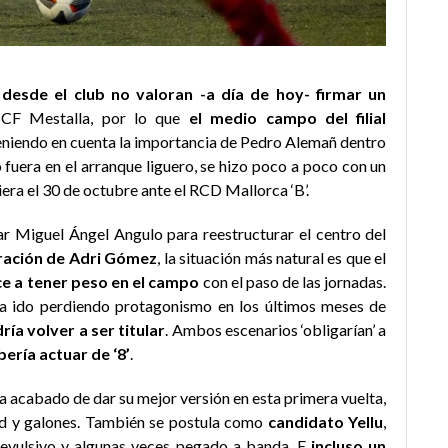
,
desde el club no valoran -a día de hoy- firmar un
CF Mestalla, por lo que
el medio campo del filial
niendo en cuenta la importancia de Pedro Alemañ dentro
 fuera en el arranque liguero, se hizo poco a poco con un
viera el 30 de octubre ante el RCD Mallorca ‘B’.
r Miguel Ángel Angulo para reestructurar el centro del
ración de Adri Gómez
, la situación más natural es que el
e a tener peso en el campo
con el paso de las jornadas.
a ido perdiendo protagonismo en los últimos meses de
ría volver a ser titular
. Ambos escenarios ‘obligarían’ a
ería actuar de ‘8’
.
ha acabado de dar su mejor versión en esta primera vuelta,
dad y galones. También se postula como
candidato Yellu
,
evulsivo y algunas veces pegado a banda. E
incluso un