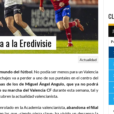
CL
 a la Eredivisie
P
Actualidad
l mundo del fútbol
. No podía ser menos para un Valencia
hajes va a perder a uno de sus puntales en el centro del
nas de los de Miguel Ángel Angulo, que ya no podrá
 su marcha del Valencia CF
durante esta semana, tal y
bren la actualidad valencianista.
 enrolado en la Academia valencianista,
abandona el filial
n las que -siendo pieza clave- ha vivido un descenso (a