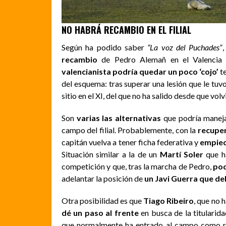
NO HABRÁ RECAMBIO EN EL FILIAL
Según ha podido saber
“La voz del Puchades”
recambio
de Pedro Alemañ en el Valencia 
valencianista podría quedar un poco ‘cojo’
te
del esquema: tras superar una lesión que le tuvo
sitio en el XI, del que no ha salido desde que vol
Son
varias las alternativas
que podría maneja
campo del filial. Probablemente, con la
recupe
capitán vuelva a tener ficha federativa y
empiec
Situación similar a la de un
Martí Soler
que h
competición y que, tras la marcha de Pedro,
pod
adelantar la posición de
un Javi Guerra que deb
Otra posibilidad es que
Tiago Ribeiro
, que no 
dé un paso al frente
en busca de la titulari
que normalmente ha entrado al campo como r