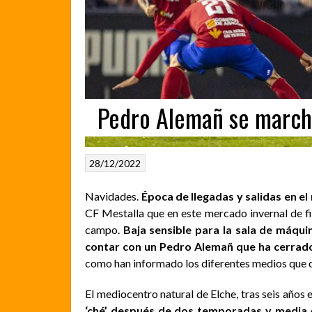
Pedro Alemañ se marcha
28/12/2022
Navidades.
Época de llegadas y salidas en e
CF Mestalla que en este mercado invernal de fic
campo.
Baja sensible para la sala de máqui
contar con un Pedro Alemañ que ha cerrado
como han informado los diferentes medios que cu
El mediocentro natural de Elche, tras seis años
‘ché’ después de dos temporadas y media
e