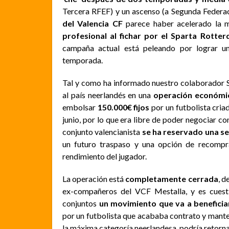
Tercera RFEF) y un ascenso (a Segunda Federa
del Valencia CF
parece haber acelerado la 
profesional al fichar por el Sparta Rotte
campaña actual está peleando por lograr u
temporada.
Tal y como ha informado nuestro colaborador Sa
al país neerlandés en una
operación económic
embolsar
150.000€ fijos
por un futbolista cri
junio, por lo que era libre de poder negociar c
conjunto valencianista
se ha reservado una s
un futuro traspaso y una opción de recompr
rendimiento del jugador.
La operación está
completamente cerrada
, d
ex-compañeros del VCF Mestalla, y es cuest
conjuntos
un movimiento que va a benefici
por un futbolista que acababa contrato y mante
la máxima categoría neerlandesa, podría retorna