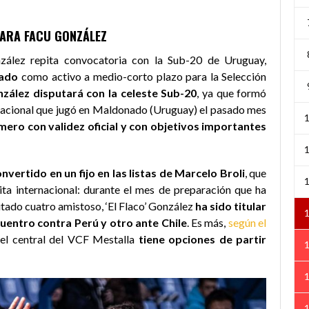
PARA FACU GONZÁLEZ
zález repita convocatoria con la Sub-20 de Uruguay,
rado
como activo a medio-corto plazo para la Selección
ález disputará con la celeste Sub-20
, ya que formó
rnacional que jugó en Maldonado (Uruguay) el pasado mes
imero con validez oficial y con objetivos importantes
vertido en un fijo en las listas de Marcelo Broli
, que
ita internacional: durante el mes de preparación que ha
utado cuatro amistoso, ‘El Flaco’ González
ha sido titular
uentro contra Perú y otro ante Chile
. Es más,
según el
 el central del VCF Mestalla
tiene opciones de partir