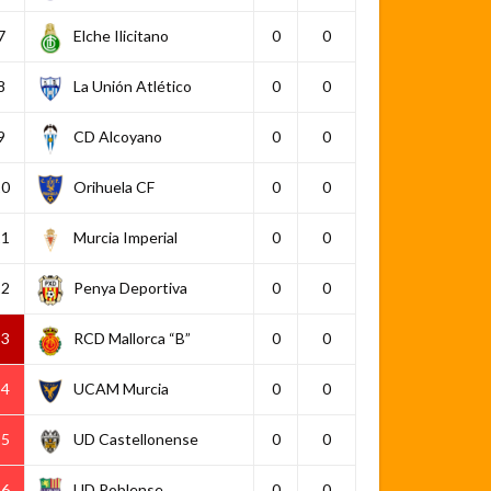
7
Elche Ilicitano
0
0
8
La Unión Atlético
0
0
9
CD Alcoyano
0
0
10
Orihuela CF
0
0
11
Murcia Imperial
0
0
12
Penya Deportiva
0
0
13
RCD Mallorca “B”
0
0
14
UCAM Murcia
0
0
15
UD Castellonense
0
0
16
UD Poblense
0
0