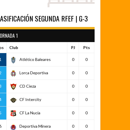
ASIFICACIÓN SEGUNDA RFEF | G-3
JORNADA 1
os
Club
PJ
Pts
1
Atlético Baleares
0
0
2
Lorca Deportiva
0
0
3
CD Cieza
0
0
4
CF Intercity
0
0
5
CF La Nucía
0
0
6
Deportiva Minera
0
0