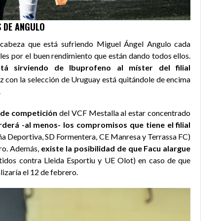
S DE ANGULO
 cabeza que está sufriendo Miguel Ángel Angulo cada
ales por el buen rendimiento que están dando todos ellos.
á sirviendo de Ibuprofeno al míster del filial
z con la selección de Uruguay está quitándole de encima
.
 de competición
del VCF Mestalla al estar concentrado
erá -al menos- los compromisos que tiene el filial
ña Deportiva, SD Formentera, CE Manresa y Terrassa FC)
ero. Además,
existe la posibilidad de que Facu alargue
tidos contra Lleida Esportiu y UE Olot) en caso de que
lizaría el 12 de febrero.