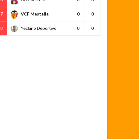
17
VCF Mestalla
0
0
18
Yeclano Deportivo
0
0