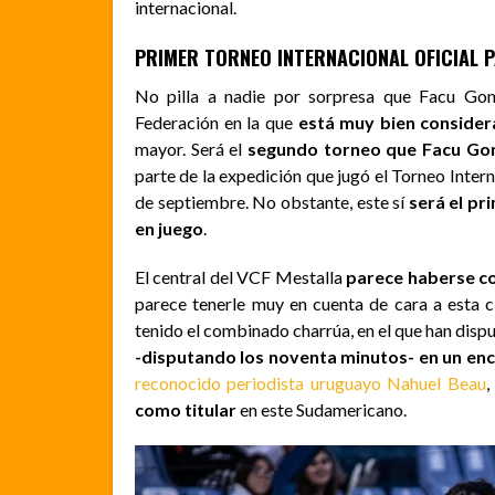
internacional.
PRIMER TORNEO INTERNACIONAL OFICIAL 
No pilla a nadie por sorpresa que Facu Gon
Federación en la que
está muy bien conside
mayor. Será el
segundo torneo que Facu Gonz
parte de la expedición que jugó el Torneo Inte
de septiembre. No obstante, este sí
será el pr
en juego
.
El central del VCF Mestalla
parece haberse con
parece tenerle muy en cuenta de cara a esta c
tenido el combinado charrúa, en el que han disp
-disputando los noventa minutos- en un enc
reconocido periodista uruguayo Nahuel Beau
,
como titular
en este Sudamericano.