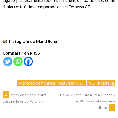
jugado prácticamente todo (31 encuentros, 30 de ellos como
titular) esta última temporada con el Terrassa CF.
: Instagram de Martí Soler.
Compartir en RRSS
Mercado de fichajes
Segunda RFEF
VCF Mestalla
NAVEGACIÓN
←
Adri Bosch encuentra
David Ruíz apunta al Real Madrid y
el VCF Mestalla ya tiene
destino lejos de Valencia
sustituto
→
DE