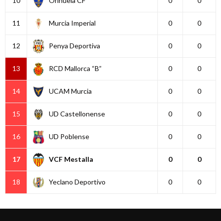
10
Orihuela CF
0
0
11
Murcia Imperial
0
0
12
Penya Deportiva
0
0
13
RCD Mallorca “B”
0
0
14
UCAM Murcia
0
0
15
UD Castellonense
0
0
16
UD Poblense
0
0
17
VCF Mestalla
0
0
18
Yeclano Deportivo
0
0