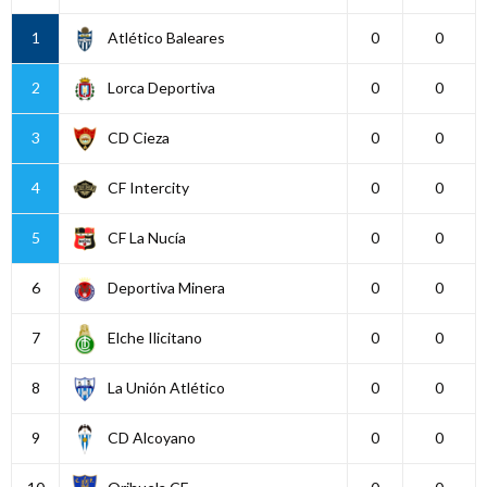
1
Atlético Baleares
0
0
2
Lorca Deportiva
0
0
3
CD Cieza
0
0
4
CF Intercity
0
0
5
CF La Nucía
0
0
6
Deportiva Minera
0
0
7
Elche Ilicitano
0
0
8
La Unión Atlético
0
0
9
CD Alcoyano
0
0