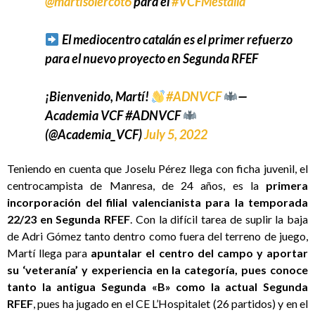
@martisolercot6
para el
#VCFMestalla
El mediocentro catalán es el primer refuerzo
para el nuevo proyecto en Segunda RFEF
¡Bienvenido, Martí!
#ADNVCF
—
Academia VCF #ADNVCF
(@Academia_VCF)
July 5, 2022
Teniendo en cuenta que Joselu Pérez llega con ficha juvenil, el
centrocampista de Manresa, de 24 años, es la
primera
incorporación del filial valencianista para la temporada
22/23 en Segunda RFEF
. Con la difícil tarea de suplir la baja
de Adri Gómez tanto dentro como fuera del terreno de juego,
Martí llega para
apuntalar el centro del campo y aportar
su ‘veteranía’ y experiencia en la categoría, pues conoce
tanto la antigua Segunda «B» como la actual Segunda
RFEF
, pues ha jugado en el CE L’Hospitalet (26 partidos) y en el