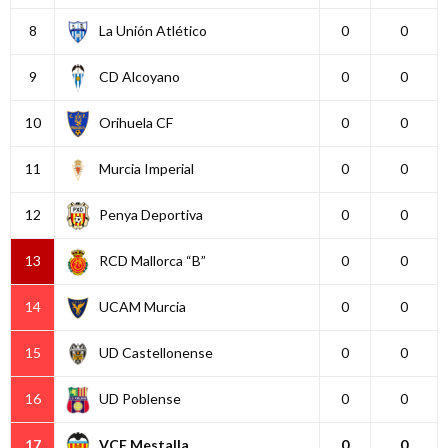
8
La Unión Atlético
0
0
9
CD Alcoyano
0
0
10
Orihuela CF
0
0
11
Murcia Imperial
0
0
12
Penya Deportiva
0
0
13
RCD Mallorca “B”
0
0
14
UCAM Murcia
0
0
15
UD Castellonense
0
0
16
UD Poblense
0
0
17
VCF Mestalla
0
0