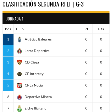
CLASIFICACIÓN SEGUNDA RFEF | G-3
JORNADA 1
Pos
Club
PJ
Pts
1
Atlético Baleares
0
0
2
Lorca Deportiva
0
0
3
CD Cieza
0
0
4
CF Intercity
0
0
5
CF La Nucía
0
0
6
Deportiva Minera
0
0
7
Elche Ilicitano
0
0