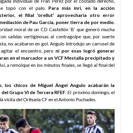
jugada individual de Fran Pérez por el costado derecho,
se topó con el palo.
Para más inri, en la acción
erior, el filial ‘orellut’ aprovecharía otro error
mediación de Pau García, poner tierra de por medio
.
rioridad moral de un CD Castellón ‘B’ que generó mucha
con salidas vertiginosas al contragolpe que, por suerte
nista, no acabaron en gol. Angulo introdujo un carrusel de
agitar el encuentro, pero
ni por esas logró generar
ran en el marcador a un VCF Mestalla precipitado y
 Así, a remolque en los minutos finales, se llegó al final del
ta,
los chicos de
Miguel Ángel Angulo acabarán la
s
del Grupo VI de Tercera RFEF
. El próximo domingo, el
a visita del Orihuela CF en el Antonio Puchades.