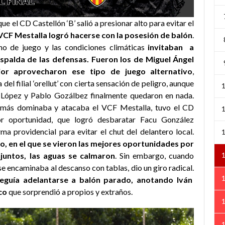
ue el CD Castellón ‘B’ salió a presionar alto para evitar el
 VCF Mestalla logró hacerse con la posesión de balón
.
no de juego y las condiciones climáticas
invitaban a
espalda de las defensas. Fueron los de Miguel Ángel
or aprovecharon ese tipo de juego alternativo
,
del filial ‘orellut’ con cierta sensación de peligro, aunque
o López y Pablo Gozálbez finalmente quedaron en nada.
más dominaba y atacaba el VCF Mestalla, tuvo el CD
or oportunidad, que logró desbaratar Facu González
ma providencial para evitar el chut del delantero local.
o, en el que se vieron las mejores oportunidades por
untos, las aguas se calmaron
. Sin embargo, cuando
se encaminaba al descanso con tablas, dio un giro radical.
conseguía adelantarse a balón parado, anotando Iván
co
que sorprendió a propios y extraños.