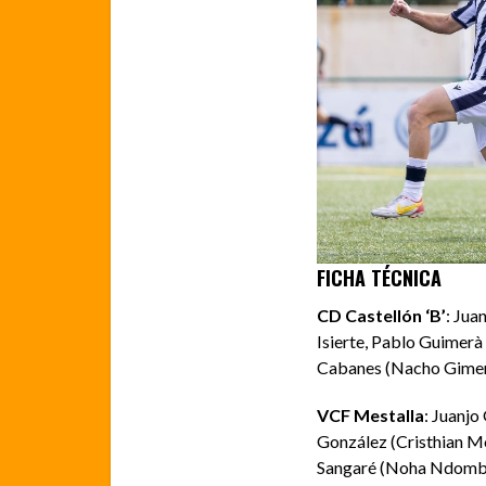
FICHA TÉCNICA
CD Castellón ‘B’
: Jua
Isierte, Pablo Guimerà 
Cabanes (Nacho Gimeno, 
VCF Mestalla
: Juanj
González (Cristhian Mo
Sangaré (Noha Ndombasi