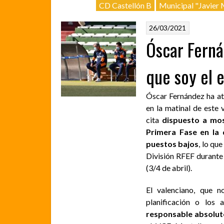
CD Castellón B
Municipal "Javier
26/03/2021
Óscar Ferná
que soy el 
Óscar Fernández ha at
en la matinal de este 
cita
dispuesto a mos
Primera Fase en la q
puestos bajos
, lo qu
División RFEF durante
(3/4 de abril).
El valenciano, que 
planificación o los 
responsable absolut