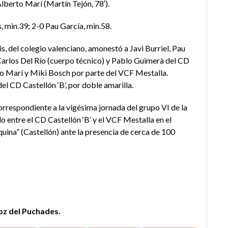
Alberto Marí (Martín Tejón, 78′).
s, min.39; 2-0 Pau García, min.58.
s, del colegio valenciano, amonestó a Javi Burriel, Pau
Carlos Del Río (cuerpo técnico) y Pablo Guimerà del CD
rto Marí y Miki Bosch por parte del VCF Mestalla.
del CD Castellón ‘B’, por doble amarilla.
orrespondiente a la vigésima jornada del grupo VI de la
 entre el CD Castellón ‘B’ y el VCF Mestalla en el
uina” (Castellón) ante la presencia de cerca de 100
voz del Puchades.