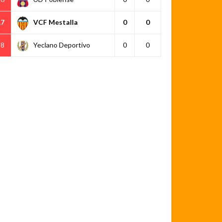
17
VCF Mestalla
0
0
18
Yeclano Deportivo
0
0