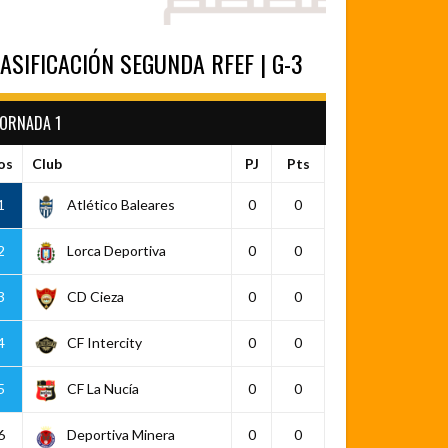
ASIFICACIÓN SEGUNDA RFEF | G-3
JORNADA 1
os
Club
PJ
Pts
1
Atlético Baleares
0
0
2
Lorca Deportiva
0
0
3
CD Cieza
0
0
4
CF Intercity
0
0
5
CF La Nucía
0
0
6
Deportiva Minera
0
0