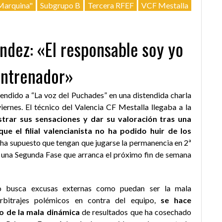
 Marquina"
Subgrupo B
Tercera RFEF
VCF Mestalla
ndez: «El responsable soy yo
entrenador»
endido a “La voz del Puchades” en una distendida charla
viernes. El técnico del Valencia CF Mestalla llegaba a la
trar sus sensaciones y dar su valoración tras una
ue el filial valencianista no ha podido huir de los
e ha supuesto que tengan que jugarse la permanencia en 2ª
 una Segunda Fase que arranca el próximo fin de semana
no busca excusas externas como puedan ser la mala
arbitrajes polémicos en contra del equipo,
se hace
o de la mala dinámica
de resultados que ha cosechado