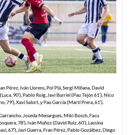
nan Pérez, Iván Llorens, Pol Plá, Sergi Miñana, David
(Luca, 90′), Pablo Roig, Javi Burriel (Pau Tejón 61′), Nico
79′), Xavi Salort, y Pau García (Martí Prera, 61′).
o Garrancho, Joseda Menargues, Miki Bosch, Facu
squera, 78′), Iván Muñoz (David Ruiz, 60′), Lassina
, 67′), Javi Guerra, Fran Pérez, Pablo Gozálbez, Diego