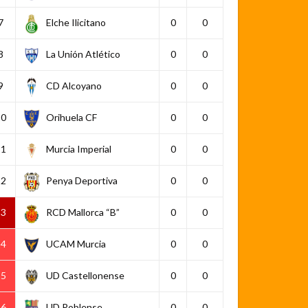
7
Elche Ilicitano
0
0
8
La Unión Atlético
0
0
9
CD Alcoyano
0
0
10
Orihuela CF
0
0
11
Murcia Imperial
0
0
12
Penya Deportiva
0
0
13
RCD Mallorca “B”
0
0
14
UCAM Murcia
0
0
15
UD Castellonense
0
0
16
UD Poblense
0
0