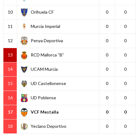
10
Orihuela CF
0
0
11
Murcia Imperial
0
0
12
Penya Deportiva
0
0
13
RCD Mallorca “B”
0
0
14
UCAM Murcia
0
0
15
UD Castellonense
0
0
16
UD Poblense
0
0
17
VCF Mestalla
0
0
18
Yeclano Deportivo
0
0