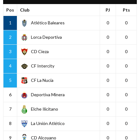
Pos
Club
PJ
Pts
1
Atlético Baleares
0
0
2
Lorca Deportiva
0
0
3
CD Cieza
0
0
4
CF Intercity
0
0
5
CF La Nucía
0
0
6
Deportiva Minera
0
0
7
Elche Ilicitano
0
0
8
La Unión Atlético
0
0
9
CD Alcoyano
0
0