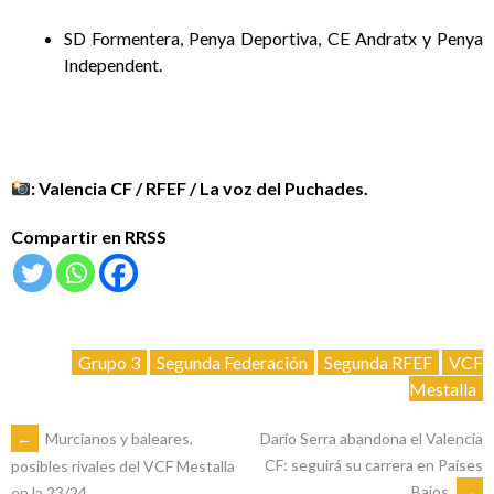
‌SD Formentera, Penya Deportiva, CE Andratx y Penya
Independent.
: Valencia CF / RFEF / La voz del Puchades.
Compartir en RRSS
Grupo 3
Segunda Federación
Segunda RFEF
VCF
Mestalla
NAVEGACIÓN
←
Murcianos y baleares,
Darío Serra abandona el Valencia
CF: seguirá su carrera en Países
posibles rivales del VCF Mestalla
Bajos
→
en la 23/24