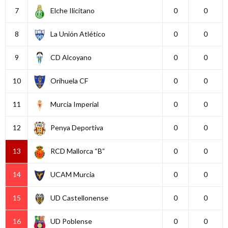
7
Elche Ilicitano
0
0
8
La Unión Atlético
0
0
9
CD Alcoyano
0
0
10
Orihuela CF
0
0
11
Murcia Imperial
0
0
12
Penya Deportiva
0
0
13
RCD Mallorca “B”
0
0
14
UCAM Murcia
0
0
15
UD Castellonense
0
0
16
UD Poblense
0
0