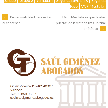
partido
Grupo 3
Jornada 4
Segunda División B
Segunda
Fase
VCF Mestalla
NAVEGACIÓN
←
Primer matchball para evitar
El VCF Mestalla se queda a las
puertas de la victoria tras un final
el descenso
de infarto
→
DE
ENTRADAS