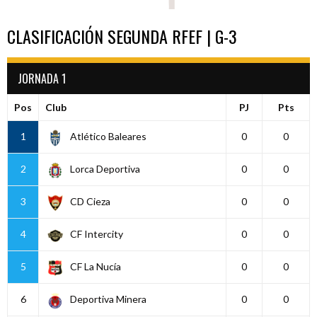
CLASIFICACIÓN SEGUNDA RFEF | G-3
JORNADA 1
Pos
Club
PJ
Pts
1
Atlético Baleares
0
0
2
Lorca Deportiva
0
0
3
CD Cieza
0
0
4
CF Intercity
0
0
5
CF La Nucía
0
0
6
Deportiva Minera
0
0