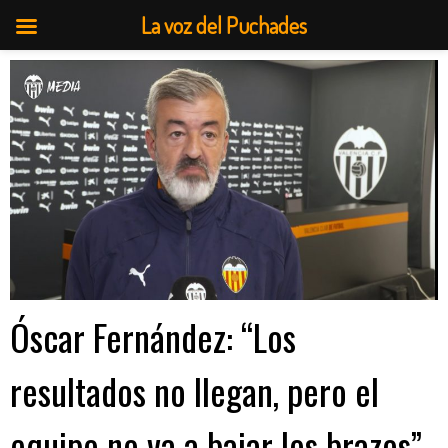
La voz del Puchades
Saltar
al
contenido
Óscar Fernández: “Los
resultados no llegan, pero el
equipo no va a bajar los brazos”