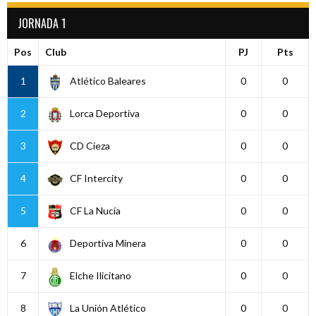
JORNADA 1
Pos
Club
PJ
Pts
1
Atlético Baleares
0
0
2
Lorca Deportiva
0
0
3
CD Cieza
0
0
4
CF Intercity
0
0
5
CF La Nucía
0
0
6
Deportiva Minera
0
0
7
Elche Ilicitano
0
0
8
La Unión Atlético
0
0