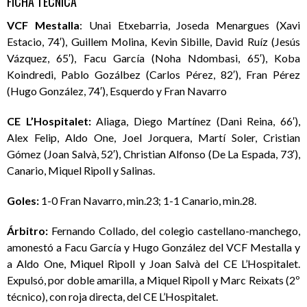
FICHA TÉCNICA
VCF Mestalla
: Unai Etxebarria, Joseda Menargues (Xavi
Estacio, 74′), Guillem Molina, Kevin Sibille, David Ruíz (Jesús
Vázquez, 65′), Facu García (Noha Ndombasi, 65′), Koba
Koindredi, Pablo Gozálbez (Carlos Pérez, 82′), Fran Pérez
(Hugo González, 74′), Esquerdo y Fran Navarro
CE L’Hospitalet:
Aliaga, Diego Martínez (Dani Reina, 66′),
Alex Felip, Aldo One, Joel Jorquera, Martí Soler, Cristian
Gómez (Joan Salvà, 52′), Christian Alfonso (De La Espada, 73′),
Canario, Miquel Ripoll y Salinas.
Goles:
1-0 Fran Navarro, min.23; 1-1 Canario, min.28.
Árbitro:
Fernando Collado, del colegio castellano-manchego,
amonestó a Facu García y Hugo González del VCF Mestalla y
a Aldo One, Miquel Ripoll y Joan Salvà del CE L’Hospitalet.
Expulsó, por doble amarilla, a Miquel Ripoll y Marc Reixats (2º
técnico), con roja directa, del CE L’Hospitalet.