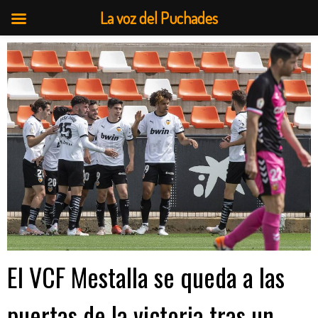
La voz del Puchades
Saltar
al
contenido
El VCF Mestalla se queda a las
puertas de la victoria tras un