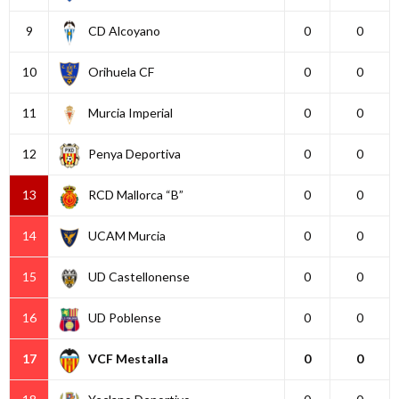
9
CD Alcoyano
0
0
10
Orihuela CF
0
0
11
Murcia Imperial
0
0
12
Penya Deportiva
0
0
13
RCD Mallorca “B”
0
0
14
UCAM Murcia
0
0
15
UD Castellonense
0
0
16
UD Poblense
0
0
17
VCF Mestalla
0
0