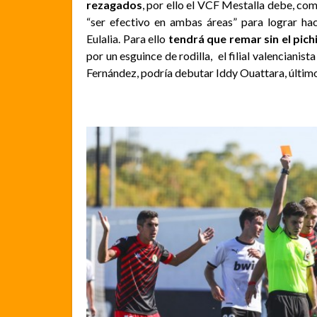
rezagados
, por ello el VCF Mestalla debe, co
“ser efectivo en ambas áreas” para lograr h
Eulalia. Para ello
tendrá que remar sin el pich
por un esguince de rodilla, el filial valencianist
Fernández, podría debutar Iddy Ouattara, último