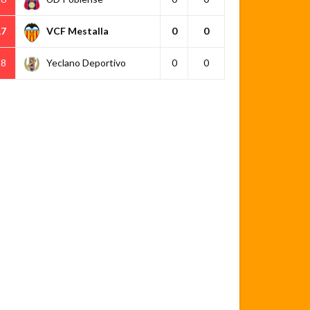
17
VCF Mestalla
0
0
18
Yeclano Deportivo
0
0