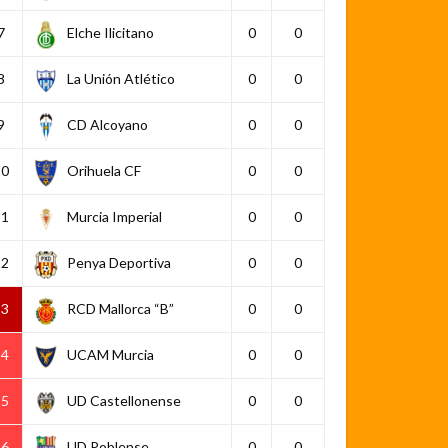
7
Elche Ilicitano
0
0
8
La Unión Atlético
0
0
9
CD Alcoyano
0
0
10
Orihuela CF
0
0
11
Murcia Imperial
0
0
12
Penya Deportiva
0
0
13
RCD Mallorca “B”
0
0
14
UCAM Murcia
0
0
15
UD Castellonense
0
0
16
UD Poblense
0
0