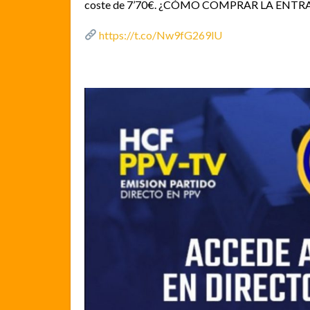
coste de 7’70€. ¿CÓMO COMPRAR LA ENTRADA?
https://t.co/Nw9fG269lU