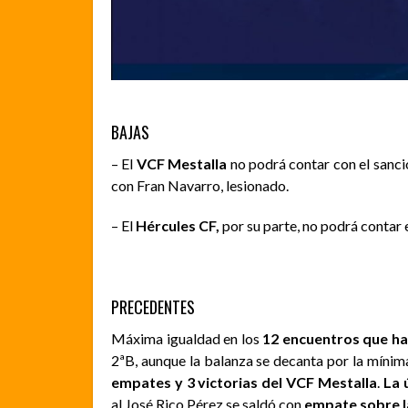
BAJAS
– El
VCF Mestalla
no podrá contar con el sanci
con Fran Navarro, lesionado.
– El
Hércules CF,
por su parte, no podrá
contar
PRECEDENTES
Máxima igualdad en los
12 encuentros que h
2ªB, aunque la balanza se decanta por la mínima
empates y 3 victorias del VCF Mestalla
.
La 
al José Rico Pérez se saldó con
empate sobre la