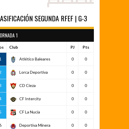
ASIFICACIÓN SEGUNDA RFEF | G-3
JORNADA 1
os
Club
PJ
Pts
1
Atlético Baleares
0
0
2
Lorca Deportiva
0
0
3
CD Cieza
0
0
4
CF Intercity
0
0
5
CF La Nucía
0
0
6
Deportiva Minera
0
0