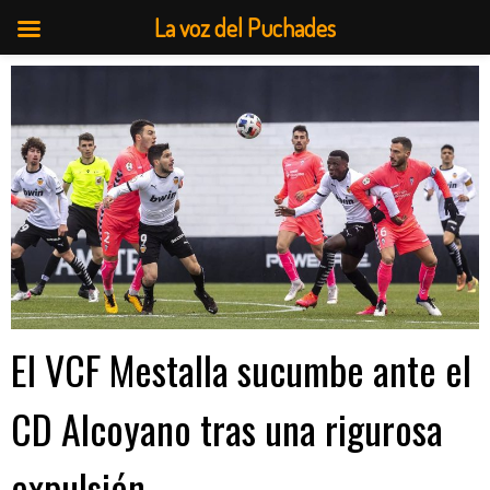
La voz del Puchades
Saltar
al
contenido
El VCF Mestalla sucumbe ante el
CD Alcoyano tras una rigurosa
expulsión