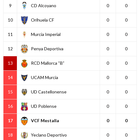
9
CD Alcoyano
0
0
10
Orihuela CF
0
0
11
Murcia Imperial
0
0
12
Penya Deportiva
0
0
13
RCD Mallorca “B”
0
0
14
UCAM Murcia
0
0
15
UD Castellonense
0
0
16
UD Poblense
0
0
17
VCF Mestalla
0
0
18
Yeclano Deportivo
0
0