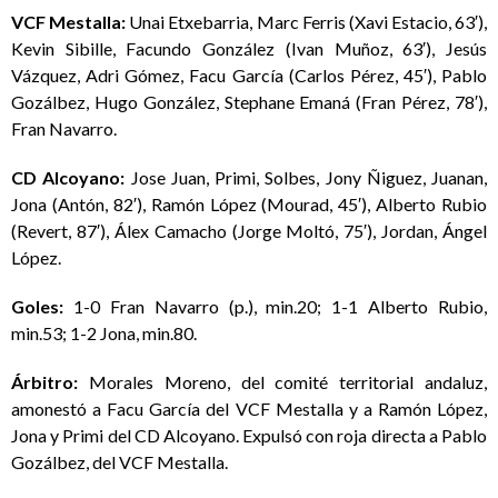
VCF Mestalla:
Unai Etxebarria, Marc Ferris (Xavi Estacio, 63′),
Kevin Sibille, Facundo González (Ivan Muñoz, 63′), Jesús
Vázquez, Adri Gómez, Facu García (Carlos Pérez, 45′), Pablo
Gozálbez, Hugo González, Stephane Emaná (Fran Pérez, 78′),
Fran Navarro.
CD Alcoyano:
Jose Juan, Primi, Solbes, Jony Ñiguez, Juanan,
Jona (Antón, 82′), Ramón López (Mourad, 45′), Alberto Rubio
(Revert, 87′), Álex Camacho (Jorge Moltó, 75′), Jordan, Ángel
López.
Goles:
1-0 Fran Navarro (p.), min.20; 1-1 Alberto Rubio,
min.53; 1-2 Jona, min.80.
Árbitro:
Morales Moreno, del comité territorial andaluz,
amonestó a Facu García del VCF Mestalla y a Ramón López,
Jona y Primi del CD Alcoyano. Expulsó con roja directa a Pablo
Gozálbez, del VCF Mestalla.