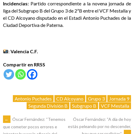
Incidencias:
Partido correspondiente a la novena jornada de
liga del Subgrupo B del Grupo 3 de 2ªB entre el VCF Mestalla y
el CD Alcoyano disputado en el Estadi Antonio Puchades de la
Ciudad Deportiva de Paterna.
:
Valencia C.F.
Compartir en RRSS
Antonio Puchades
CD Alcoyano
Grupo 3
Jornada 9
Segunda División B
Subgrupo B
VCF Mestalla
NAVEGACIÓN
←
Óscar Fernández: “Tenemos
Óscar Fernández: “A día de hoy
estás peleando por no descender,
que cometer pocos errores e
hay que ser realistas”
→
intentar buscar la eficacia del