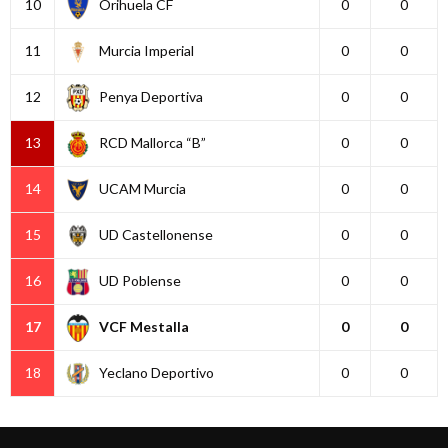
10
Orihuela CF
0
0
11
Murcia Imperial
0
0
12
Penya Deportiva
0
0
13
RCD Mallorca “B”
0
0
14
UCAM Murcia
0
0
15
UD Castellonense
0
0
16
UD Poblense
0
0
17
VCF Mestalla
0
0
18
Yeclano Deportivo
0
0