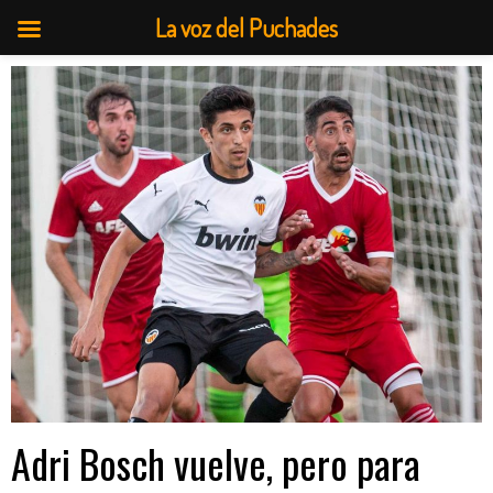
La voz del Puchades
Saltar
al
contenido
Adri Bosch vuelve, pero para