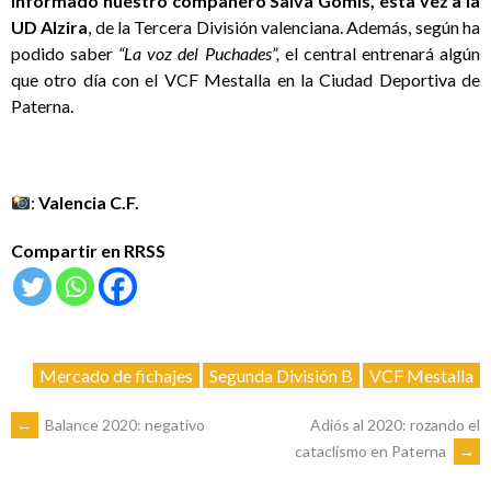
informado nuestro compañero Salva Gomis, esta vez a la
UD Alzira
, de la Tercera División valenciana. Además, según ha
podido saber
“La voz del Puchades”,
el central entrenará algún
que otro día con el VCF Mestalla en la Ciudad Deportiva de
Paterna.
:
Valencia C.F.
Compartir en RRSS
Mercado de fichajes
Segunda División B
VCF Mestalla
NAVEGACIÓN
←
Balance 2020: negativo
Adiós al 2020: rozando el
cataclismo en Paterna
→