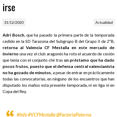
irse
31/12/2020
Actualidad
Adri Bosch
, que ha pasado la primera parte de la temporada
cedido en la SD Tarazona del Subgrupo B del Grupo II de 2ªB,
retorna al Valencia CF Mestalla en este mercado de
invierno
una vez el club aragonés ha roto el acuerdo de cesión
que tenía con el conjunto ché tras
un préstamo que ha dado
pocos frutos, puesto que el defensa central valencianista
no ha gozado de minutos
, a pesar de entrar en prácticamente
todas las convocatorias, en ninguno de los encuentros que han
disputado los maños esta presente temporada, ni en liga ni en
Copa del Rey.
#Info
#VCFMestalla
@FactoriaPaterna