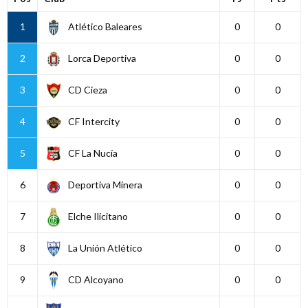
1
Atlético Baleares
0
0
2
Lorca Deportiva
0
0
3
CD Cieza
0
0
4
CF Intercity
0
0
5
CF La Nucía
0
0
6
Deportiva Minera
0
0
7
Elche Ilicitano
0
0
8
La Unión Atlético
0
0
9
CD Alcoyano
0
0