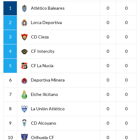
1
Atlético Baleares
0
0
2
Lorca Deportiva
0
0
3
CD Cieza
0
0
4
CF Intercity
0
0
5
CF La Nucía
0
0
6
Deportiva Minera
0
0
7
Elche Ilicitano
0
0
8
La Unión Atlético
0
0
9
CD Alcoyano
0
0
10
Orihuela CF
0
0