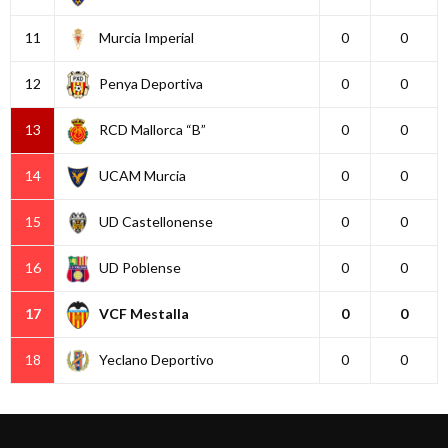
11
Murcia Imperial
0
0
12
Penya Deportiva
0
0
13
RCD Mallorca “B”
0
0
14
UCAM Murcia
0
0
15
UD Castellonense
0
0
16
UD Poblense
0
0
17
VCF Mestalla
0
0
18
Yeclano Deportivo
0
0