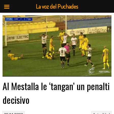
La voz del Puchades
Saltar
al
contenido
Al Mestalla le ‘tangan’ un penalti
decisivo