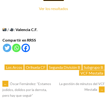
Ver los resultados
/
:
Valencia C.F.
Compartir en RRSS
Los Arcos
Orihuela CF
Segunda División B
Subgrupo B
VCF Mestalla
NAVEGACIÓN
←
Óscar Fernández: “Estamos
La gestión de minutos del VCF
Mestalla
→
jodidos, dolidos por la derrota,
pero hay que seguir”
DE