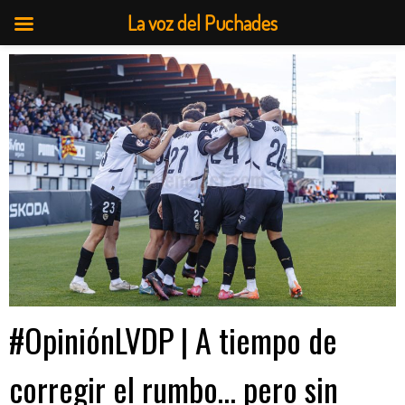
La voz del Puchades
Saltar
al
contenido
#OpiniónLVDP | A tiempo de
corregir el rumbo… pero sin