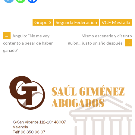
Grupo 3
Segunda Federación
VCF Mestalla
NAVEGACIÓN
←
Angulo: “No me voy
Mismo escenario y distinto
guion… justo un año después
→
contento a pesar de haber
ganado”
DE
ENTRADAS