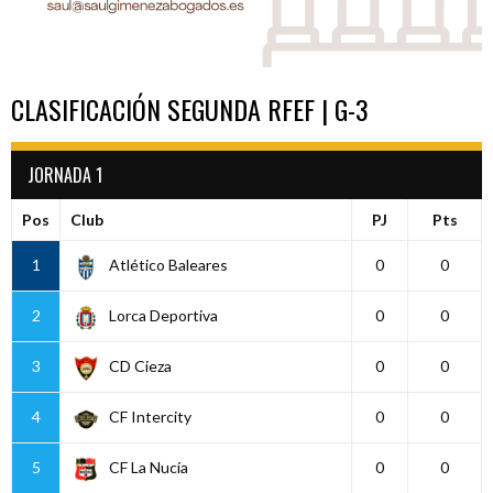
CLASIFICACIÓN SEGUNDA RFEF | G-3
JORNADA 1
Pos
Club
PJ
Pts
1
Atlético Baleares
0
0
2
Lorca Deportiva
0
0
3
CD Cieza
0
0
4
CF Intercity
0
0
5
CF La Nucía
0
0