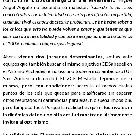
Ángel Angulo no escondió su malestar:
“Cuando tú no estás
concentrado y con la intensidad necesaria para afrontar un partido,
cualquier rival es capaz de crearte problemas.
Le he hecho saber a
los chicos que esto no puede volver a pasar y que tenemos que
salir con otra mentalidad y con otra energía
porque si no salimos
al 100%, cualquier equipo te puede ganar”
.
Ahora
vienen dos jornadas determinantes
, ambas ante
equipos que también buscan el mismo objetivo (CE Sabadell en
el Antonio Puchades) e incluso uno todavía más ambicioso (UE
Sant Andreu a domicilio). El VCF Mestalla
depende de sí
mismo, pero con condiciones
: necesita al menos cuatro
puntos de los seis que quedan para clasificarse sin esperar
otros resultados ni carambolas paralelas. No suena imposible,
pero tampoco fácil. Porque la realidad es que
ni los rivales ni
la dinámica del equipo ni la actitud mostrada últimamente
invitan al optimismo
.
La calidad existe. El camino está trazado. Y
el play-off es un