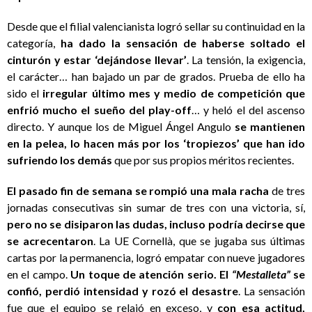
Desde que el filial valencianista logró sellar su continuidad en la
categoría,
ha dado la sensación de haberse soltado el
cinturón y estar ‘dejándose llevar’
. La tensión, la exigencia,
el carácter… han bajado un par de grados. Prueba de ello ha
sido el
irregular último mes y medio de competición que
enfrió mucho el sueño del play-off
… y heló el del ascenso
directo. Y aunque los de Miguel Ángel Angulo
se mantienen
en la pelea, lo hacen más por los ‘tropiezos’ que han ido
sufriendo los demás
que por sus propios méritos recientes.
El pasado fin de semana se rompió una mala racha
de tres
jornadas consecutivas sin sumar de tres con una victoria, sí,
pero no se disiparon las dudas, incluso podría decirse que
se acrecentaron
. La UE Cornellà, que se jugaba sus últimas
cartas por la permanencia, logró empatar con nueve jugadores
en el campo.
Un toque de atención serio. El
“Mestalleta”
se
confió, perdió intensidad y rozó el desastre
. La sensación
fue que el equipo se relajó en exceso, y
con esa actitud,