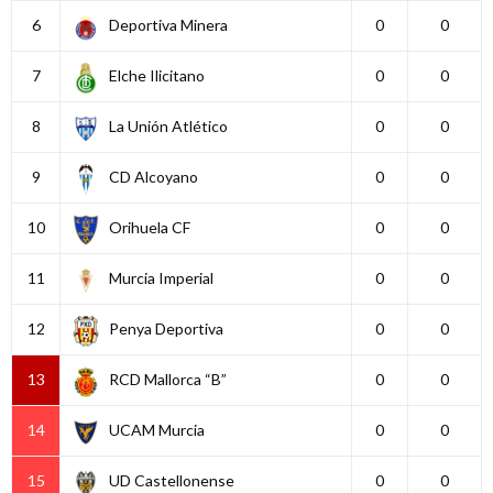
6
Deportiva Minera
0
0
7
Elche Ilicitano
0
0
8
La Unión Atlético
0
0
9
CD Alcoyano
0
0
10
Orihuela CF
0
0
11
Murcia Imperial
0
0
12
Penya Deportiva
0
0
13
RCD Mallorca “B”
0
0
14
UCAM Murcia
0
0
15
UD Castellonense
0
0