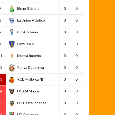
7
Elche Ilicitano
0
0
8
La Unión Atlético
0
0
9
CD Alcoyano
0
0
10
Orihuela CF
0
0
11
Murcia Imperial
0
0
12
Penya Deportiva
0
0
13
RCD Mallorca “B”
0
0
14
UCAM Murcia
0
0
15
UD Castellonense
0
0
16
UD Poblense
0
0