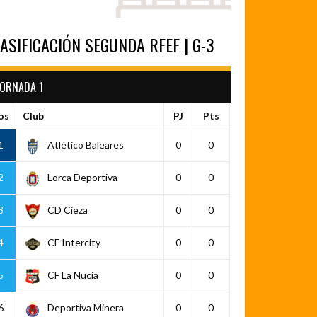
ASIFICACIÓN SEGUNDA RFEF | G-3
JORNADA 1
os
Club
PJ
Pts
1
Atlético Baleares
0
0
2
Lorca Deportiva
0
0
3
CD Cieza
0
0
4
CF Intercity
0
0
5
CF La Nucía
0
0
6
Deportiva Minera
0
0