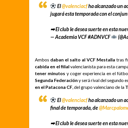
El
@valenciacf
ha alcanzado un a
jugará esta temporada con el conjun
➡ El club le desea suerte en esta nu
— Academia VCF #ADNVCF
(@Ac
Ambos
daban el salto al VCF Mestalla
tras f
cabida en el filial
valencianista para esta camp
tener minutos
y coger experiencia en el fútbo
Segunda Federación
y será rival del segundo eq
en el Patacona CF
, del grupo valenciano de la
T
El
@valenciacf
ha alcanzado un a
final de temporada, de
@Marcpalom
➡ El club le desea suerte en esta nu