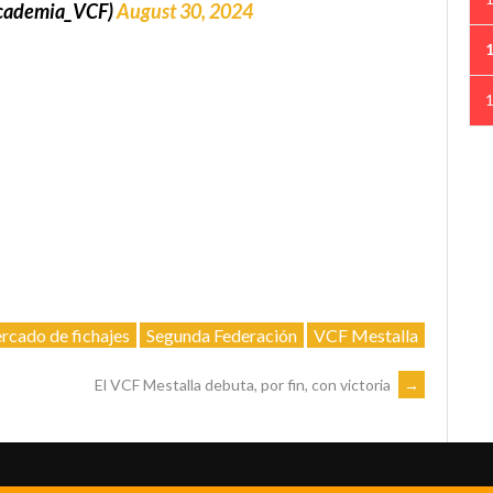
ademia_VCF)
August 30, 2024
rcado de fichajes
Segunda Federación
VCF Mestalla
El VCF Mestalla debuta, por fin, con victoria
→