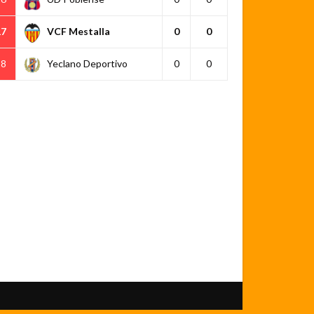
17
VCF Mestalla
0
0
18
Yeclano Deportivo
0
0