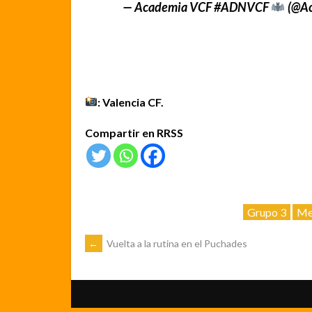
— Academia VCF #ADNVCF
(@Ac
: Valencia CF.
Compartir en RRSS
Grupo 3
Me
NAVEGACIÓN
←
Vuelta a la rutina en el Puchades
DE