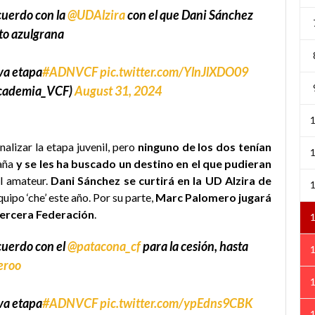
cuerdo con la
@UDAlzira
con el que Dani Sánchez
to azulgrana
eva etapa
#ADNVCF
pic.twitter.com/YlnJlXDO09
ademia_VCF)
August 31, 2024
inalizar la etapa juvenil, pero
ninguno de los dos tenían
aña
y se les ha buscado un destino en el que pudieran
l amateur.
Dani Sánchez se curtirá en la UD Alzira de
uipo ‘che’ este año. Por su parte,
Marc Palomero jugará
ercera Federación
.
cuerdo con el
@patacona_cf
para la cesión, hasta
eroo
eva etapa
#ADNVCF
pic.twitter.com/ypEdns9CBK