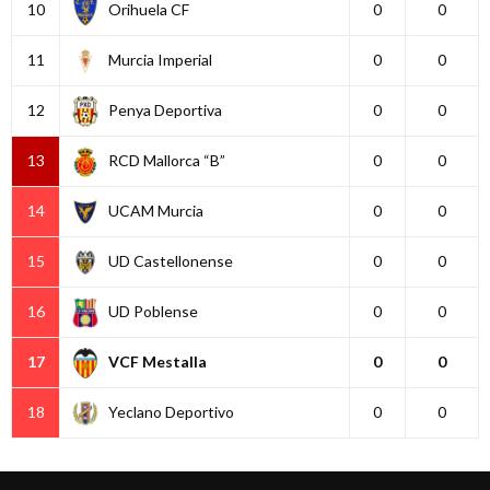
10
Orihuela CF
0
0
11
Murcia Imperial
0
0
12
Penya Deportiva
0
0
13
RCD Mallorca “B”
0
0
14
UCAM Murcia
0
0
15
UD Castellonense
0
0
16
UD Poblense
0
0
17
VCF Mestalla
0
0
18
Yeclano Deportivo
0
0