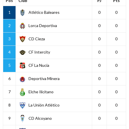
Pos
Club
PJ
Pts
1
Atlético Baleares
0
0
2
Lorca Deportiva
0
0
3
CD Cieza
0
0
4
CF Intercity
0
0
5
CF La Nucía
0
0
6
Deportiva Minera
0
0
7
Elche Ilicitano
0
0
8
La Unión Atlético
0
0
9
CD Alcoyano
0
0