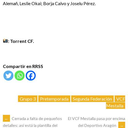
Alemañ, Leslie Okai; Borja Calvo y Joselu Pérez.
: Torrent CF.
Compartir en RRSS
Grupo 3
Pretemporada
Segunda Federación
VCF
Mestalla
NAVEGACIÓN
←
Cerrada a falta de pequeños
El VCF Mestalla pasa por encima
del Deportivo Aragón
→
detalles: así está la plantilla del