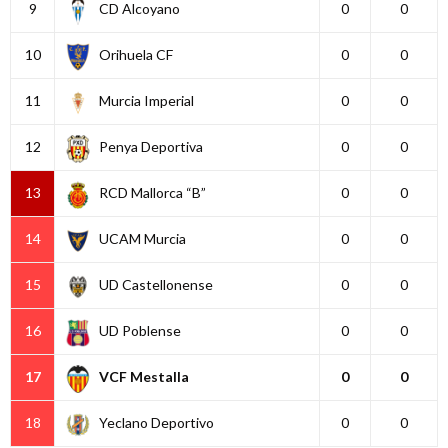
9
CD Alcoyano
0
0
10
Orihuela CF
0
0
11
Murcia Imperial
0
0
12
Penya Deportiva
0
0
13
RCD Mallorca “B”
0
0
14
UCAM Murcia
0
0
15
UD Castellonense
0
0
16
UD Poblense
0
0
17
VCF Mestalla
0
0
18
Yeclano Deportivo
0
0