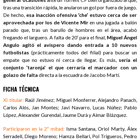
tras una transición rápida, le anularon un gol por fuera de juego.
De hecho,
esa inacción ofensiva ‘che’ estuvo cerca de ser
aprovechada por los de Vicente Mir
en una jugada a balón
parado que, tras un barullo de hombres en el área, acabó
fregando el larguero. A falta de 20′ para el final,
Miguel Ángel
Angulo agitó el avispero dando entrada a 10 nuevos
futbolistas
(prácticamente todos del filial) para buscar un
empate que no estuvo ni cerca de llegar. Es más,
sería el
conjunto ‘taronja’ el que cerraría el marcador con un
golazo de falta
directa a la escuadra de Jacobo Martí.
FICHA TÉCNICA
XI titular:
Raúl Jiménez; Miguel Monferrer, Alejandro Panach,
Carlos Alós, Jan Montes; Javi Navarro, Lucas Núñez; Pablo
López, Alexander Gurendal, Jaume Durà y Aimar Blázquez.
Participaron en la 2ª mitad:
Isma Santana, Oriol Marty, Álex
Serradell, Diego Moreno; Hamza Bellari, Pol Trigueros, Pedro