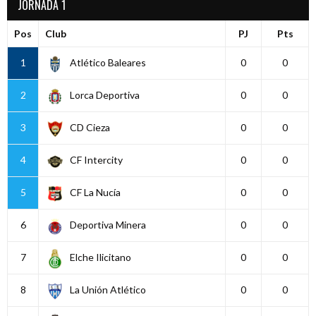
JORNADA 1
Pos
Club
PJ
Pts
1
Atlético Baleares
0
0
2
Lorca Deportiva
0
0
3
CD Cieza
0
0
4
CF Intercity
0
0
5
CF La Nucía
0
0
6
Deportiva Minera
0
0
7
Elche Ilicitano
0
0
8
La Unión Atlético
0
0