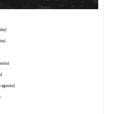
lio)
to)
osto)
o)
 agosto)
)