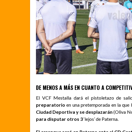
DE MENOS A MÁS EN CUANTO A COMPETITI
El VCF Mestalla dará el pistoletazo de sal
preparatorio
en una pretemporada en la que 
Ciudad Deportiva y se desplazarán
(Oliva No
para disputar otros 3
‘lejos’
de Paterna.
El arranque será en Paterna ante el CD Caste