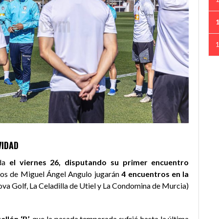
VIDAD
ida
el viernes 26, disputando su primer encuentro
los de Miguel Ángel Angulo jugarán
4 encuentros en la
va Golf, La Celadilla de Utiel y La Condomina de Murcia)
llón ‘B’,
que la pasada temporada sufrió hasta la última