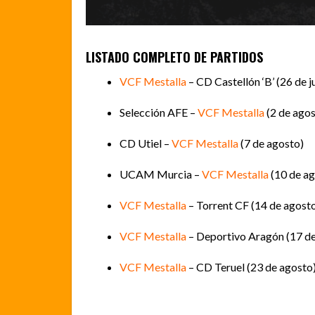
LISTADO COMPLETO DE PARTIDOS
VCF Mestalla
– CD Castellón ‘B’ (26 de ju
Selección AFE –
VCF Mestalla
(2 de agos
CD Utiel –
VCF Mestalla
(7 de agosto)
UCAM Murcia –
VCF Mestalla
(10 de ag
VCF Mestalla
– Torrent CF (14 de agost
VCF Mestalla
– Deportivo Aragón (17 de
VCF Mestalla
– CD Teruel (23 de agosto