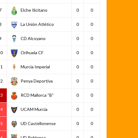
7
Elche Ilicitano
0
0
8
La Unión Atlético
0
0
9
CD Alcoyano
0
0
10
Orihuela CF
0
0
11
Murcia Imperial
0
0
12
Penya Deportiva
0
0
13
RCD Mallorca “B”
0
0
14
UCAM Murcia
0
0
15
UD Castellonense
0
0
16
UD Poblense
0
0