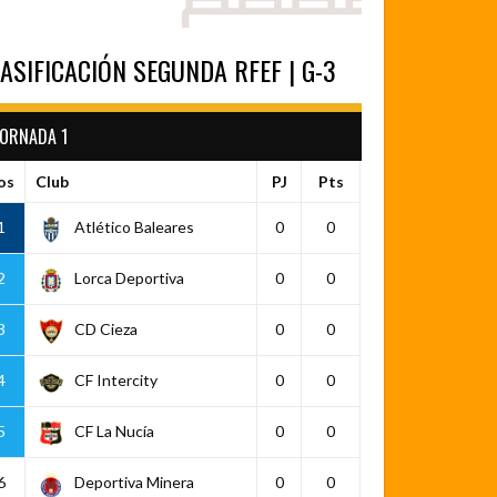
ASIFICACIÓN SEGUNDA RFEF | G-3
JORNADA 1
os
Club
PJ
Pts
1
Atlético Baleares
0
0
2
Lorca Deportiva
0
0
3
CD Cieza
0
0
4
CF Intercity
0
0
5
CF La Nucía
0
0
6
Deportiva Minera
0
0