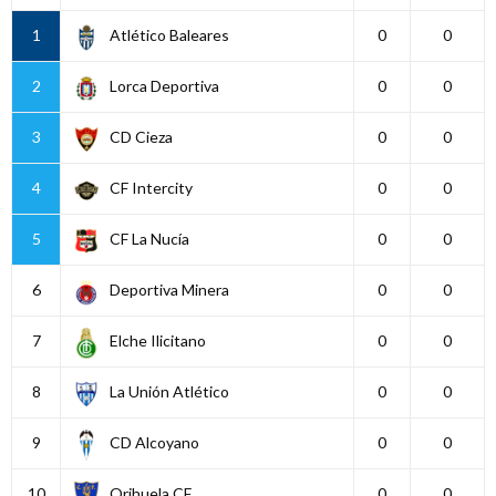
1
Atlético Baleares
0
0
2
Lorca Deportiva
0
0
3
CD Cieza
0
0
4
CF Intercity
0
0
5
CF La Nucía
0
0
6
Deportiva Minera
0
0
7
Elche Ilicitano
0
0
8
La Unión Atlético
0
0
9
CD Alcoyano
0
0
10
Orihuela CF
0
0