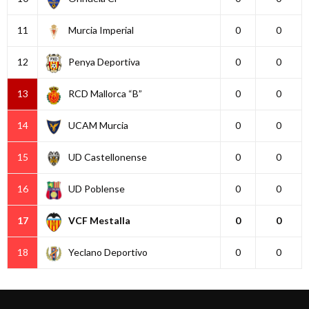
11
Murcia Imperial
0
0
12
Penya Deportiva
0
0
13
RCD Mallorca “B”
0
0
14
UCAM Murcia
0
0
15
UD Castellonense
0
0
16
UD Poblense
0
0
17
VCF Mestalla
0
0
18
Yeclano Deportivo
0
0