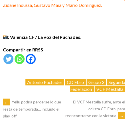
Zidane Inoussa, Gustavo Maia y Mario Domínguez.
: Valencia CF / La voz del Puchades.
Compartir en RRSS
Antonio Puchades
CD Ebro
Grupo 3
Segunda
Federación
VCF Mestalla
NAVEGACIÓN
←
Yellu podría perderse lo que
El VCF Mestalla sufre, ante el
colista CD Ebro, para
resta de temporada… incluido el
reencontrarse con la victoria
→
play-off
DE