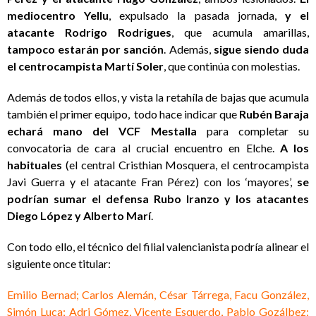
mediocentro Yellu
, expulsado la pasada jornada,
y el
atacante Rodrigo Rodrigues
, que acumula amarillas,
tampoco estarán por sanción
. Además,
sigue siendo duda
el centrocampista Martí Soler
, que continúa con molestias.
Además de todos ellos, y vista la retahíla de bajas que acumula
también el primer equipo, todo hace indicar que
Rubén Baraja
echará mano del VCF Mestalla
para completar su
convocatoria de cara al crucial encuentro en Elche.
A los
habituales
(el central Cristhian Mosquera, el centrocampista
Javi Guerra y el atacante Fran Pérez) con los ‘mayores’,
se
podrían sumar el defensa Rubo Iranzo y los atacantes
Diego López y Alberto Marí
.
Con todo ello, el técnico del filial valencianista podría alinear el
siguiente once titular:
Emilio Bernad; Carlos Alemán, César Tárrega, Facu González,
Simón Luca; Adri Gómez, Vicente Esquerdo, Pablo Gozálbez;