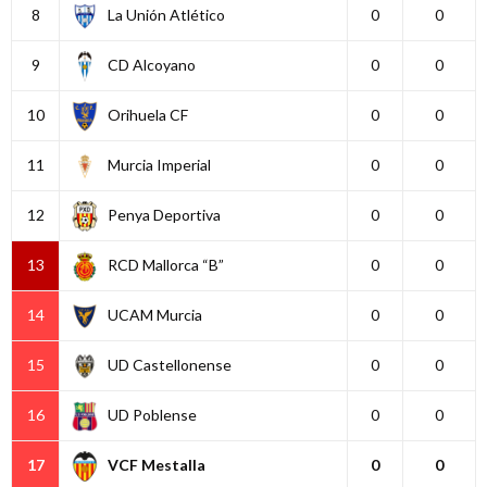
8
La Unión Atlético
0
0
9
CD Alcoyano
0
0
10
Orihuela CF
0
0
11
Murcia Imperial
0
0
12
Penya Deportiva
0
0
13
RCD Mallorca “B”
0
0
14
UCAM Murcia
0
0
15
UD Castellonense
0
0
16
UD Poblense
0
0
17
VCF Mestalla
0
0