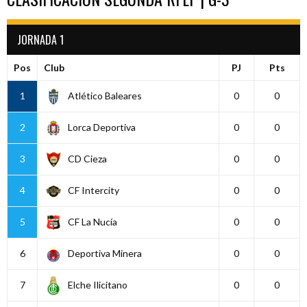
JORNADA 1
Pos
Club
PJ
Pts
1
Atlético Baleares
0
0
2
Lorca Deportiva
0
0
3
CD Cieza
0
0
4
CF Intercity
0
0
5
CF La Nucía
0
0
6
Deportiva Minera
0
0
7
Elche Ilicitano
0
0