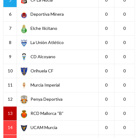
6
Deportiva Minera
0
0
7
Elche Ilicitano
0
0
8
La Unión Atlético
0
0
9
CD Alcoyano
0
0
10
Orihuela CF
0
0
11
Murcia Imperial
0
0
12
Penya Deportiva
0
0
13
RCD Mallorca “B”
0
0
14
UCAM Murcia
0
0