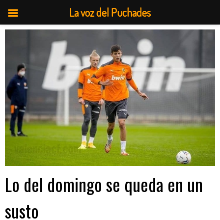
La voz del Puchades
Saltar
al
contenido
Lo del domingo se queda en un
susto