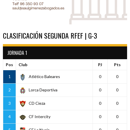
CLASIFICACIÓN SEGUNDA RFEF | G-3
JORNADA 1
Pos
Club
PJ
Pts
1
Atlético Baleares
0
0
2
Lorca Deportiva
0
0
3
CD Cieza
0
0
4
CF Intercity
0
0
5
CF La Nucía
0
0