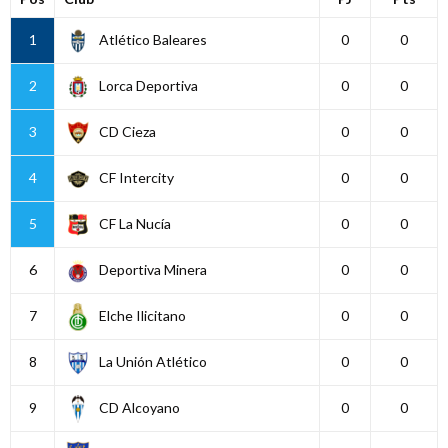
1
Atlético Baleares
0
0
2
Lorca Deportiva
0
0
3
CD Cieza
0
0
4
CF Intercity
0
0
5
CF La Nucía
0
0
6
Deportiva Minera
0
0
7
Elche Ilicitano
0
0
8
La Unión Atlético
0
0
9
CD Alcoyano
0
0