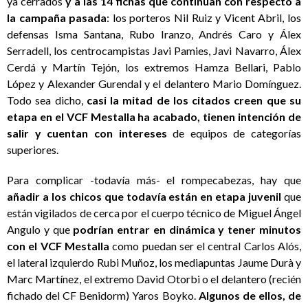
ya cerrados
y a las 14 fichas que continúan con respecto a
la campaña pasada
: los porteros Nil Ruiz y Vicent Abril, los
defensas Isma Santana, Rubo Iranzo, Andrés Caro y Álex
Serradell, los centrocampistas Javi Pamies, Javi Navarro, Álex
Cerdá y Martín Tejón, los extremos Hamza Bellari, Pablo
López y Alexander Gurendal y el delantero Mario Domínguez.
Todo sea dicho,
casi la mitad de los citados creen que su
etapa en el VCF Mestalla ha acabado, tienen intención de
salir y cuentan con intereses
de equipos de categorías
superiores.
Para complicar -todavía más- el rompecabezas, hay que
añadir a los chicos que todavía están en etapa juvenil
que
están vigilados de cerca por el cuerpo técnico de Miguel Ángel
Angulo y que
podrían entrar en dinámica y tener minutos
con el VCF Mestalla
como puedan ser el central Carlos Alós,
el lateral izquierdo Rubi Muñoz, los mediapuntas Jaume Durà y
Marc Martínez, el extremo David Otorbi o el delantero (recién
fichado del CF Benidorm) Yaros Boyko.
Algunos de ellos, de