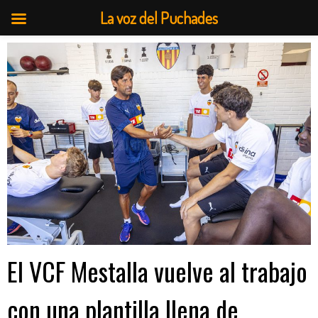
La voz del Puchades
Saltar
al
contenido
El VCF Mestalla vuelve al trabajo
con una plantilla llena de