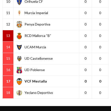
10
Orihuela CF
0
0
11
Murcia Imperial
0
0
12
Penya Deportiva
0
0
13
RCD Mallorca “B”
0
0
14
UCAM Murcia
0
0
15
UD Castellonense
0
0
16
UD Poblense
0
0
17
VCF Mestalla
0
0
18
Yeclano Deportivo
0
0