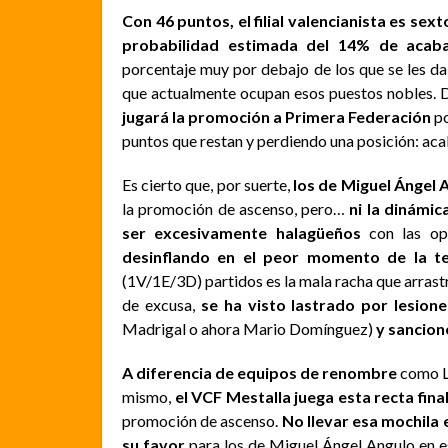
Con 46 puntos, el filial valencianista es sext
probabilidad estimada del 14% de acabar
porcentaje muy por debajo de los que se les d
que actualmente ocupan esos puestos nobles. 
jugará la promoción a Primera Federación
po
puntos que restan y perdiendo una posición: aca
Es cierto que, por suerte,
los de Miguel Ángel
la promoción de ascenso, pero…
ni la dinámic
ser excesivamente halagüeños
con las op
desinflando en el peor momento de la 
(1V/1E/3D) partidos es la mala racha que arrastra
de excusa,
se ha visto lastrado por lesione
Madrigal o ahora Mario Domínguez)
y sancion
A diferencia de equipos de renombre
como Ll
mismo,
el VCF Mestalla juega esta recta fina
promoción de ascenso.
No llevar esa mochila e
su favor
para los de Miguel Ángel Angulo en e