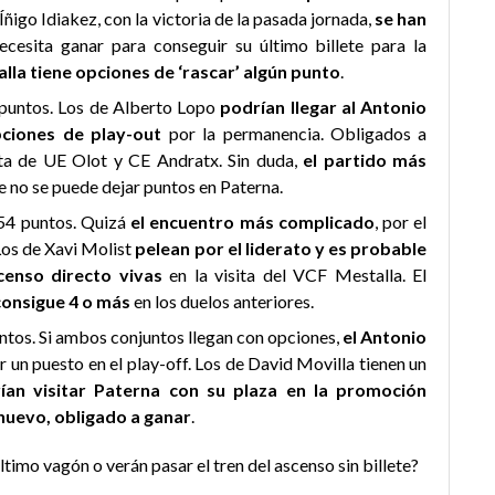
Íñigo Idiakez, con la victoria de la pasada jornada,
se han
ecesita ganar para conseguir su último billete para la
lla tiene opciones de ‘rascar’ algún punto
.
puntos. Los de Alberto Lopo
podrían llegar al Antonio
ciones de play-out
por la permanencia. Obligados a
ota de UE Olot y CE Andratx. Sin duda,
el partido más
ue no se puede dejar puntos en Paterna.
54 puntos. Quizá
el encuentro más complicado
, por el
. Los de Xavi Molist
pelean por el liderato y es probable
enso directo vivas
en la visita del VCF Mestalla. El
 consigue 4 o más
en los duelos anteriores.
tos. Si ambos conjuntos llegan con opciones,
el Antonio
 un puesto en el play-off. Los de David Movilla tienen un
ían visitar Paterna con su plaza en la promoción
nuevo, obligado a ganar
.
timo vagón o verán pasar el tren del ascenso sin billete?