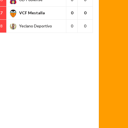
17
VCF Mestalla
0
0
18
Yeclano Deportivo
0
0