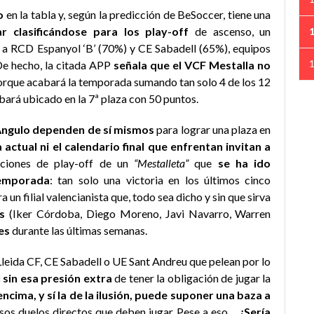
o
en la tabla y, según la predicción de BeSoccer, tiene una
 clasificándose para los play-off
de ascenso, un
a a RCD Espanyol ‘B’ (70%) y CE Sabadell (65%), equipos
De hecho, la citada APP
señala que el VCF Mestalla no
rque acabará la temporada sumando tan solo 4 de los 12
bará ubicado en la 7ª plaza con 50 puntos.
 Angulo dependen de sí mismos
para lograr una plaza en
a actual ni el calendario final que enfrentan invitan a
ciones de play-off de un
“Mestalleta”
que
se ha ido
temporada
: tan solo una victoria en los últimos cinco
 un filial valencianista que, todo sea dicho y sin que sirva
s
(Iker Córdoba, Diego Moreno, Javi Navarro, Warren
es
durante las últimas semanas.
eida CF, CE Sabadell o UE Sant Andreu que pelean por lo
l sin esa presión extra
de tener la obligación de jugar la
ncima, y sí la de la ilusión, puede suponer una baza a
sos duelos directos que deben jugar. Pese a eso…
¿Sería