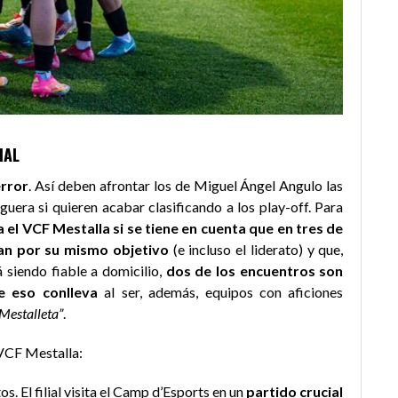
IAL
error
. Así deben afrontar los de Miguel Ángel Angulo las
iguera si quieren acabar clasificando a los play-off. Para
a el VCF Mestalla si se tiene en cuenta que en tres de
ean por su mismo objetivo
(e incluso el liderato) y que,
tá siendo fiable a domicilio,
dos de los encuentros son
e eso conlleva
al ser, además, equipos con aficiones
Mestalleta”
.
 VCF Mestalla:
s. El filial visita el Camp d’Esports en un
partido crucial