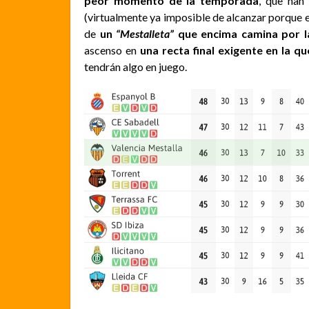
peor momento de la temporada
, que han 
(virtualmente ya imposible de alcanzar porque es
de
un
“Mestalleta”
que encima camina por la
ascenso en
una recta final exigente en la q
tendrán algo en juego.