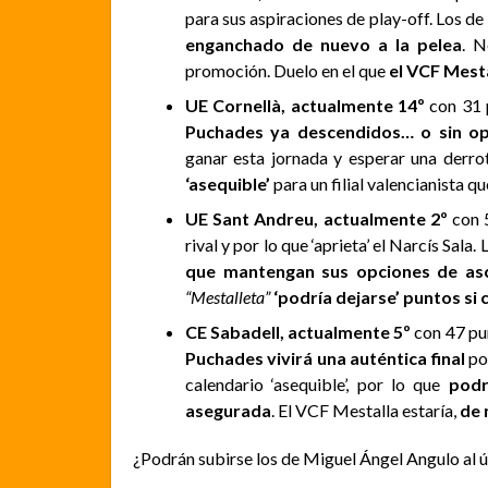
para sus aspiraciones de play-off. Los de 
enganchado de nuevo a la pelea
. N
promoción. Duelo en el que
el VCF Mesta
UE Cornellà, actualmente 14º
con 31 
Puchades ya descendidos… o sin op
ganar esta jornada y esperar una derr
‘asequible’
para un filial valencianista q
UE Sant Andreu, actualmente 2º
con 
rival y por lo que ‘aprieta’ el Narcís Sala
que mantengan sus opciones de asc
“Mestalleta”
‘podría dejarse’ puntos si
CE Sabadell, actualmente 5º
con 47 pun
Puchades vivirá una auténtica final
por
calendario ‘asequible’, por lo que
podr
asegurada
. El VCF Mestalla estaría,
de 
¿Podrán subirse los de Miguel Ángel Angulo al úl