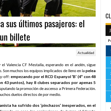
CL
ca sus últimos pasajeros: el
un billete
P
Actualidad
 el Valencia CF Mestalla, esperando en el andén, sigue
o. Son muchos los equipos implicados de lleno en la
pelea
ay-off:
empezando por el RCD Espanyol ‘B’ (4º con 48
on 43 puntos), hay 8 clubes separados por apenas 5
isputando la promoción de ascenso a Primera Federación.
muchos duelos directos de por medio.
ncianista ha sufrido dos ‘pinchazos’ inesperados, en el