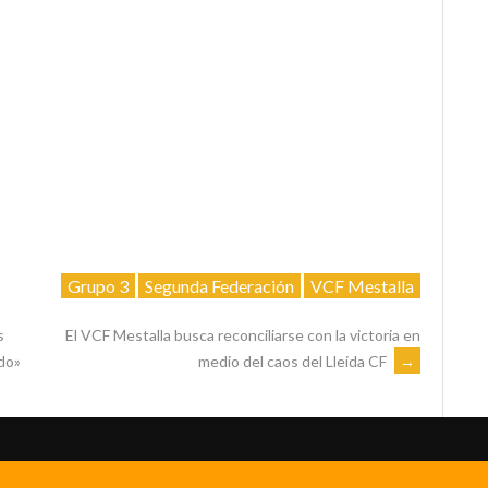
Grupo 3
Segunda Federación
VCF Mestalla
s
El VCF Mestalla busca reconciliarse con la victoria en
medio del caos del Lleida CF
→
do»