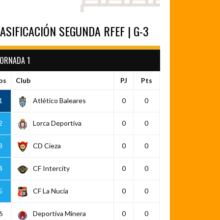
ASIFICACIÓN SEGUNDA RFEF | G-3
JORNADA 1
os
Club
PJ
Pts
1
Atlético Baleares
0
0
2
Lorca Deportiva
0
0
3
CD Cieza
0
0
4
CF Intercity
0
0
5
CF La Nucía
0
0
6
Deportiva Minera
0
0