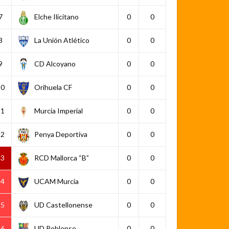
7
Elche Ilicitano
0
0
8
La Unión Atlético
0
0
9
CD Alcoyano
0
0
10
Orihuela CF
0
0
11
Murcia Imperial
0
0
12
Penya Deportiva
0
0
13
RCD Mallorca “B”
0
0
14
UCAM Murcia
0
0
15
UD Castellonense
0
0
16
UD Poblense
0
0