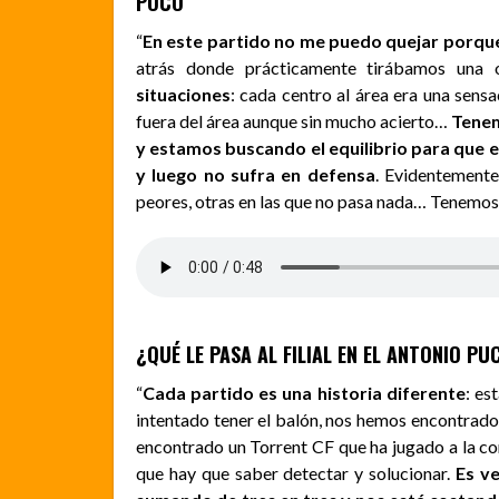
POCO
“
En este partido no me puedo quejar porqu
atrás donde prácticamente tirábamos una 
situaciones
: cada centro al área era una sen
fuera del área aunque sin mucho acierto…
Tenem
y estamos buscando el equilibrio para que e
y luego no sufra en defensa
. Evidentemente
peores, otras en las que no pasa nada… Tenemos 
¿QUÉ LE PASA AL FILIAL EN EL ANTONIO P
“
Cada partido es una historia diferente
: es
intentado tener el balón, nos hemos encontrad
encontrado un Torrent CF que ha jugado a la co
que hay que saber detectar y solucionar.
Es v