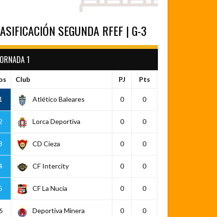
ASIFICACIÓN SEGUNDA RFEF | G-3
JORNADA 1
os
Club
PJ
Pts
1
Atlético Baleares
0
0
2
Lorca Deportiva
0
0
3
CD Cieza
0
0
4
CF Intercity
0
0
5
CF La Nucía
0
0
6
Deportiva Minera
0
0