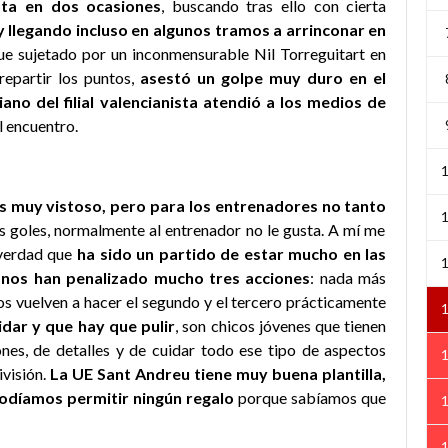
sta en dos ocasiones
, buscando tras ello con cierta
y llegando incluso en algunos tramos a arrinconar en
ue sujetado por un inconmensurable Nil Torreguitart en
repartir los puntos,
asestó un golpe muy duro en el
iano del filial valencianista atendió a los medios de
l encuentro.
es muy vistoso, pero para los entrenadores no tanto
 goles, normalmente al entrenador no le gusta. A mí me
 verdad que
ha sido un partido de estar mucho en las
 nos han penalizado mucho tres acciones
: nada más
s vuelven a hacer el segundo y el tercero prácticamente
idar y que hay que pulir
, son chicos jóvenes que tienen
nes, de detalles y de cuidar todo ese tipo de aspectos
visión.
La UE Sant Andreu tiene muy buena plantilla,
podíamos permitir ningún regalo
porque sabíamos que