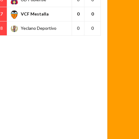
17
VCF Mestalla
0
0
18
Yeclano Deportivo
0
0