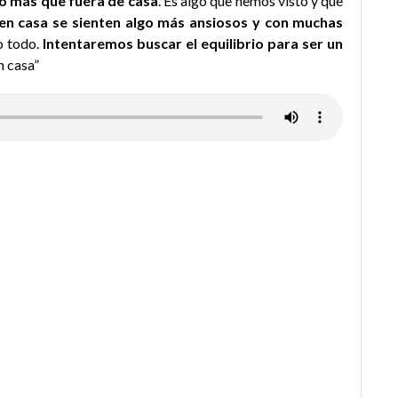
o más que fuera de casa
. Es algo que hemos visto y que
 en casa se sienten algo más ansiosos y con muchas
o todo.
Intentaremos buscar el equilibrio para ser un
n casa”