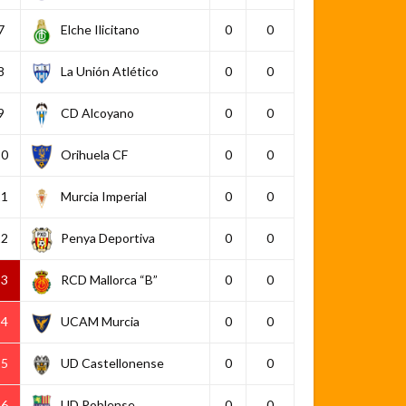
7
Elche Ilicitano
0
0
8
La Unión Atlético
0
0
9
CD Alcoyano
0
0
10
Orihuela CF
0
0
11
Murcia Imperial
0
0
12
Penya Deportiva
0
0
13
RCD Mallorca “B”
0
0
14
UCAM Murcia
0
0
15
UD Castellonense
0
0
16
UD Poblense
0
0