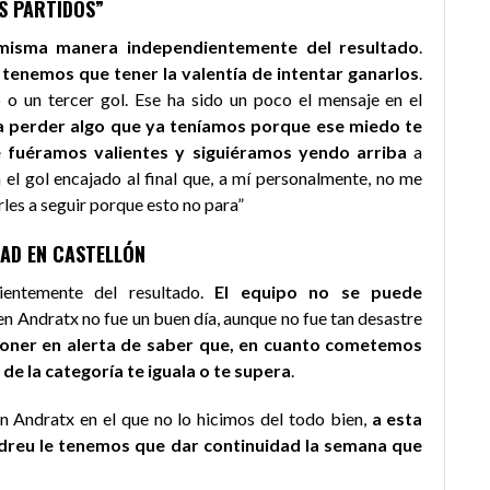
S PARTIDOS”
misma manera independientemente del resultado
.
 tenemos que tener la valentía de intentar ganarlos
.
o un tercer gol. Ese ha sido un poco el mensaje en el
a perder algo que ya teníamos porque ese miedo te
e fuéramos valientes y siguiéramos yendo arriba
a
 el gol encajado al final que, a mí personalmente, no me
rles a seguir porque esto no para”
DAD EN CASTELLÓN
ientemente del resultado.
El equipo no se puede
en Andratx no fue un buen día, aunque no fue tan desastre
oner en alerta de saber que, en cuanto cometemos
de la categoría te iguala o te supera
.
n Andratx en el que no lo hicimos del todo bien,
a esta
ndreu le tenemos que dar continuidad la semana que