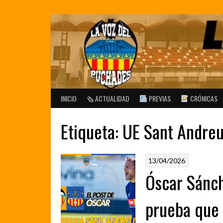
Saltar
al
contenido
INICIO
🗞 ACTUALIDAD
PREVIAS
CRÓNICAS
Etiqueta:
UE Sant Andre
13/04/2026
Óscar Sánch
prueba que