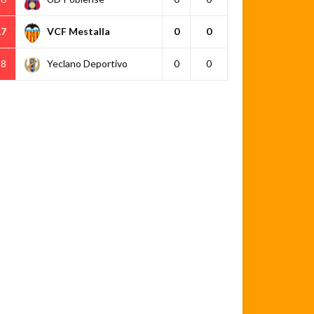
17
VCF Mestalla
0
0
18
Yeclano Deportivo
0
0