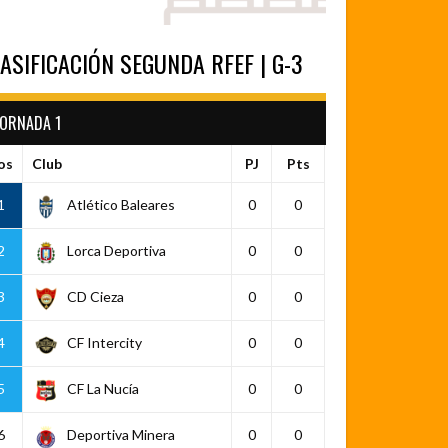
ASIFICACIÓN SEGUNDA RFEF | G-3
JORNADA 1
os
Club
PJ
Pts
1
Atlético Baleares
0
0
2
Lorca Deportiva
0
0
3
CD Cieza
0
0
4
CF Intercity
0
0
5
CF La Nucía
0
0
6
Deportiva Minera
0
0