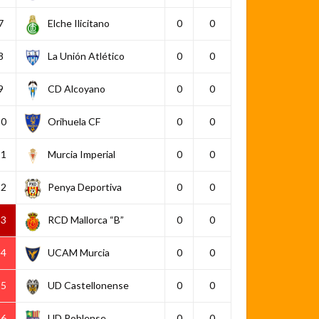
7
Elche Ilicitano
0
0
8
La Unión Atlético
0
0
9
CD Alcoyano
0
0
10
Orihuela CF
0
0
11
Murcia Imperial
0
0
12
Penya Deportiva
0
0
13
RCD Mallorca “B”
0
0
14
UCAM Murcia
0
0
15
UD Castellonense
0
0
16
UD Poblense
0
0