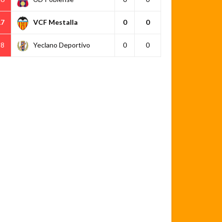
17
VCF Mestalla
0
0
18
Yeclano Deportivo
0
0