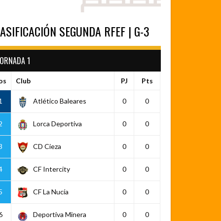
ASIFICACIÓN SEGUNDA RFEF | G-3
JORNADA 1
os
Club
PJ
Pts
1
Atlético Baleares
0
0
2
Lorca Deportiva
0
0
3
CD Cieza
0
0
4
CF Intercity
0
0
5
CF La Nucía
0
0
6
Deportiva Minera
0
0