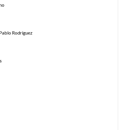
no
 Pablo Rodríguez
s