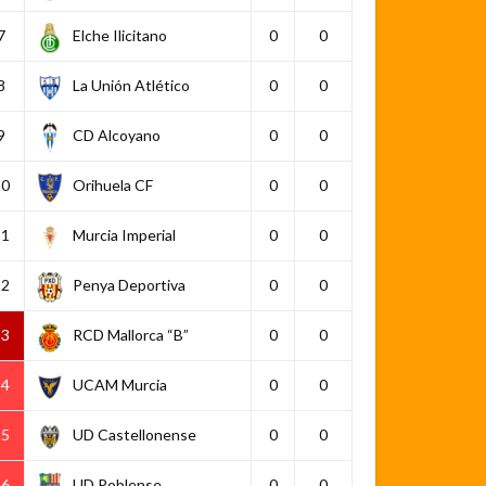
7
Elche Ilicitano
0
0
8
La Unión Atlético
0
0
9
CD Alcoyano
0
0
10
Orihuela CF
0
0
11
Murcia Imperial
0
0
12
Penya Deportiva
0
0
13
RCD Mallorca “B”
0
0
14
UCAM Murcia
0
0
15
UD Castellonense
0
0
16
UD Poblense
0
0