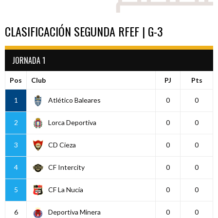
CLASIFICACIÓN SEGUNDA RFEF | G-3
JORNADA 1
Pos
Club
PJ
Pts
1
Atlético Baleares
0
0
2
Lorca Deportiva
0
0
3
CD Cieza
0
0
4
CF Intercity
0
0
5
CF La Nucía
0
0
6
Deportiva Minera
0
0