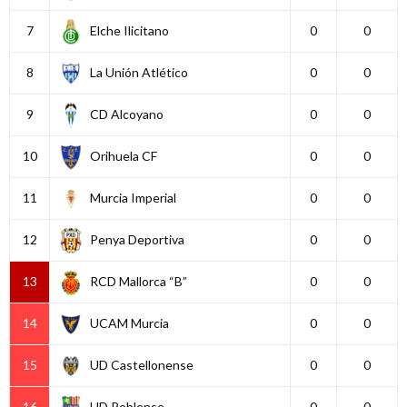
7
Elche Ilicitano
0
0
8
La Unión Atlético
0
0
9
CD Alcoyano
0
0
10
Orihuela CF
0
0
11
Murcia Imperial
0
0
12
Penya Deportiva
0
0
13
RCD Mallorca “B”
0
0
14
UCAM Murcia
0
0
15
UD Castellonense
0
0
16
UD Poblense
0
0