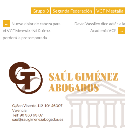
Grupo 3
Segunda Federación
VCF Mestalla
NAVEGACIÓN
←
Nuevo dolor de cabeza para
David Vassilev dice adiós a la
Academia VCF
→
el VCF Mestalla: Nil Ruiz se
perderá la pretemporada
DE
ENTRADAS