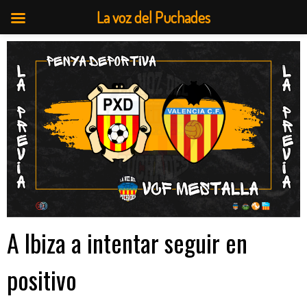
La voz del Puchades
Saltar
al
contenido
A Ibiza a intentar seguir en
positivo