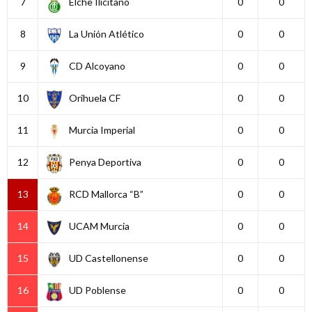
7
Elche Ilicitano
0
0
8
La Unión Atlético
0
0
9
CD Alcoyano
0
0
10
Orihuela CF
0
0
11
Murcia Imperial
0
0
12
Penya Deportiva
0
0
13
RCD Mallorca “B”
0
0
14
UCAM Murcia
0
0
15
UD Castellonense
0
0
16
UD Poblense
0
0