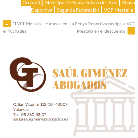
Grupo 3
Municipal de Santa Eulalia des Rius
Penya
Deportiva
Segunda Federación
VCF Mestalla
NAVEGACIÓN
←
El VCF Mestalla se atasca en
La Penya Deportiva castiga al VCF
Mestalla en el descuento
→
el Puchades
DE
ENTRADAS