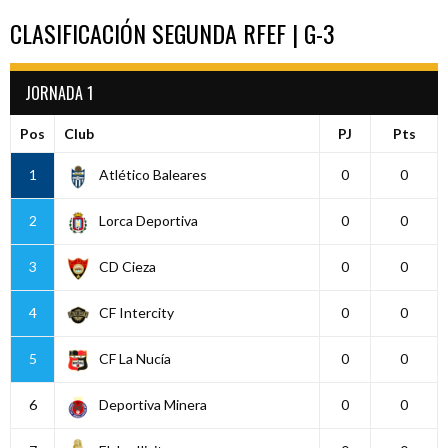
CLASIFICACIÓN SEGUNDA RFEF | G-3
JORNADA 1
Pos
Club
PJ
Pts
1
Atlético Baleares
0
0
2
Lorca Deportiva
0
0
3
CD Cieza
0
0
4
CF Intercity
0
0
5
CF La Nucía
0
0
6
Deportiva Minera
0
0