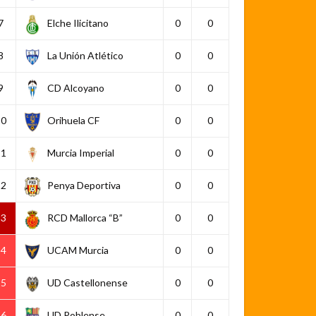
7
Elche Ilicitano
0
0
8
La Unión Atlético
0
0
9
CD Alcoyano
0
0
10
Orihuela CF
0
0
11
Murcia Imperial
0
0
12
Penya Deportiva
0
0
13
RCD Mallorca “B”
0
0
14
UCAM Murcia
0
0
15
UD Castellonense
0
0
16
UD Poblense
0
0