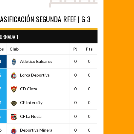
ASIFICACIÓN SEGUNDA RFEF | G-3
JORNADA 1
os
Club
PJ
Pts
1
Atlético Baleares
0
0
2
Lorca Deportiva
0
0
3
CD Cieza
0
0
4
CF Intercity
0
0
5
CF La Nucía
0
0
6
Deportiva Minera
0
0