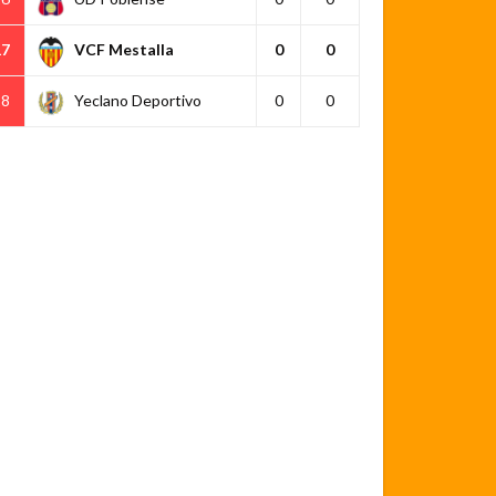
17
VCF Mestalla
0
0
18
Yeclano Deportivo
0
0