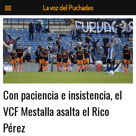
La voz del Puchades
Saltar
al
contenido
Con paciencia e insistencia, el
VCF Mestalla asalta el Rico
Pérez