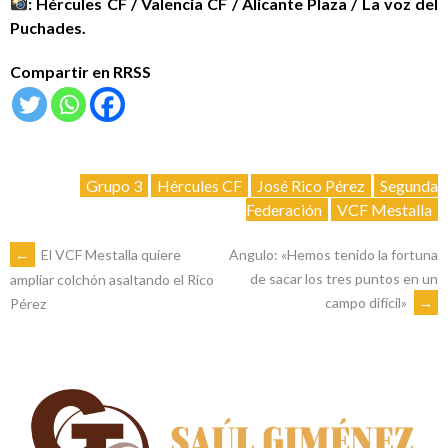
: Hércules CF / Valencia CF / Alicante Plaza / La voz del
Puchades.
Compartir en RRSS
Grupo 3
Hércules CF
José Rico Pérez
Segunda
Federación
VCF Mestalla
NAVEGACIÓN
←
El VCF Mestalla quiere
Angulo: «Hemos tenido la fortuna
de sacar los tres puntos en un
ampliar colchón asaltando el Rico
campo difícil»
→
Pérez
DE
ENTRADAS