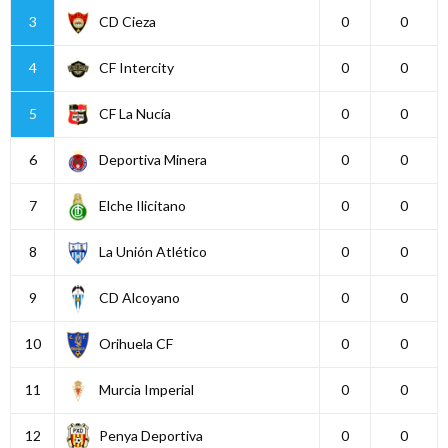
3
CD Cieza
0
0
4
CF Intercity
0
0
5
CF La Nucía
0
0
6
Deportiva Minera
0
0
7
Elche Ilicitano
0
0
8
La Unión Atlético
0
0
9
CD Alcoyano
0
0
10
Orihuela CF
0
0
11
Murcia Imperial
0
0
12
Penya Deportiva
0
0