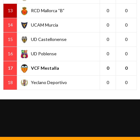
13
RCD Mallorca “B”
0
0
14
UCAM Murcia
0
0
15
UD Castellonense
0
0
16
UD Poblense
0
0
17
VCF Mestalla
0
0
18
Yeclano Deportivo
0
0