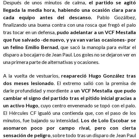
Después de unos minutos de calma,
el partido se agitó
llegada la media hora, habiendo una ocasión clara para
cada equipo antes del descanso.
Pablo Gozálbez,
finalizando una buena contra con una rosca que fregó el palo
tras tocar en un defensa,
pudo adelantar a un VCF Mestalla
que fue salvado -de nuevo, y ya van varias ocasiones- por
un felino Emilio Bernad
, que sacó la manopla para evitar el
disparo a bocajarro de Jean Paul. Los goles no se dejaron ver en
una primera parte de alternativas y ocasiones.
A la vuelta de vestuarios,
reapareció Hugo González tras
dos meses lesionado
. El extremo salió con la premisa de
darle profundidad y mordiente a
un VCF Mestalla que pudo
cambiar el signo del partido tras el pitido inicial gracias a
un activo Hugo
, cuyo centro envenenado se topó con el palo.
El Hércules CF igualó una contienda que, con el paso de los
minutos, fue bajando su intensidad.
Los de Lolo Escobar se
asomaron poco por campo rival, pero con cierta
sensación de peligro
, sobre todo tras un disparo de Jean Paul