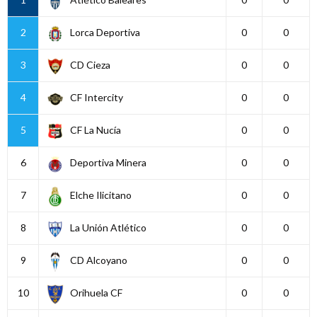
2
Lorca Deportiva
0
0
3
CD Cieza
0
0
4
CF Intercity
0
0
5
CF La Nucía
0
0
6
Deportiva Minera
0
0
7
Elche Ilicitano
0
0
8
La Unión Atlético
0
0
9
CD Alcoyano
0
0
10
Orihuela CF
0
0