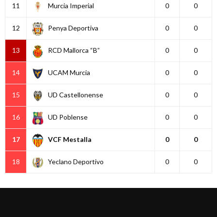
11
Murcia Imperial
0
0
12
Penya Deportiva
0
0
13
RCD Mallorca “B”
0
0
14
UCAM Murcia
0
0
15
UD Castellonense
0
0
16
UD Poblense
0
0
17
VCF Mestalla
0
0
18
Yeclano Deportivo
0
0