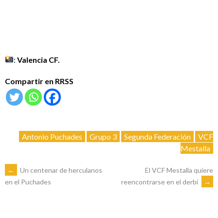
:
Valencia CF.
Compartir en RRSS
Antonio Puchades
Grupo 3
Segunda Federación
VCF
Mestalla
NAVEGACIÓN
←
Un centenar de herculanos
El VCF Mestalla quiere
reencontrarse en el derbi
→
en el Puchades
DE