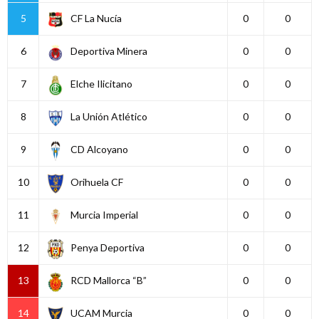
5
CF La Nucía
0
0
6
Deportiva Minera
0
0
7
Elche Ilicitano
0
0
8
La Unión Atlético
0
0
9
CD Alcoyano
0
0
10
Orihuela CF
0
0
11
Murcia Imperial
0
0
12
Penya Deportiva
0
0
13
RCD Mallorca “B”
0
0
14
UCAM Murcia
0
0