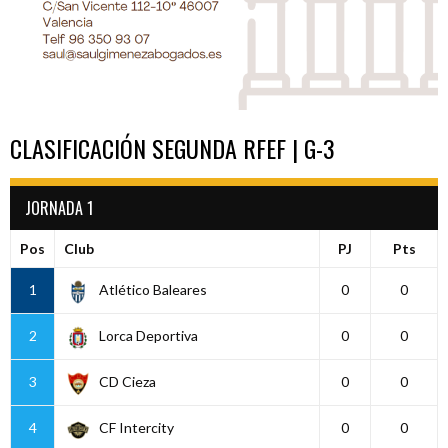
CLASIFICACIÓN SEGUNDA RFEF | G-3
JORNADA 1
Pos
Club
PJ
Pts
1
Atlético Baleares
0
0
2
Lorca Deportiva
0
0
3
CD Cieza
0
0
4
CF Intercity
0
0