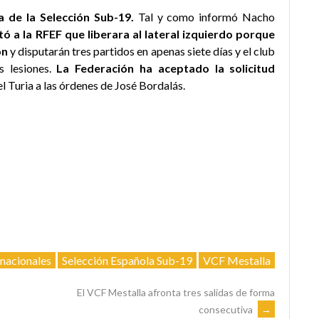
a de la Selección Sub-19.
Tal y como informó Nacho
itó a la RFEF que liberara al lateral izquierdo porque
ón
y disputarán tres partidos en apenas siete días y el club
s lesiones.
La Federación ha aceptado la solicitud
el Turia a las órdenes de José Bordalás.
rnacionales
Selección Española Sub-19
VCF Mestalla
El VCF Mestalla afronta tres salidas de forma
consecutiva
→