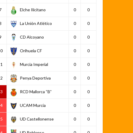
7
Elche Ilicitano
0
0
8
La Unión Atlético
0
0
9
CD Alcoyano
0
0
10
Orihuela CF
0
0
11
Murcia Imperial
0
0
12
Penya Deportiva
0
0
13
RCD Mallorca “B”
0
0
14
UCAM Murcia
0
0
15
UD Castellonense
0
0
16
UD Poblense
0
0