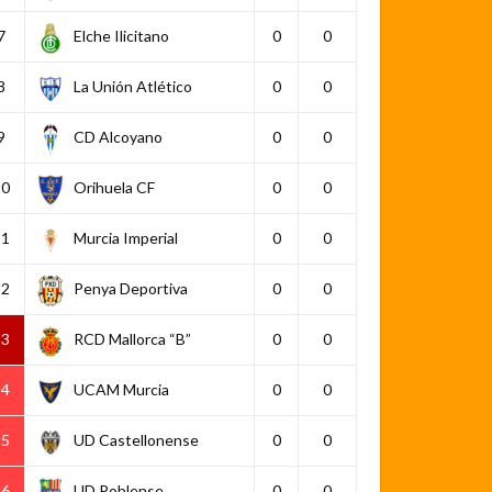
7
Elche Ilicitano
0
0
8
La Unión Atlético
0
0
9
CD Alcoyano
0
0
10
Orihuela CF
0
0
11
Murcia Imperial
0
0
12
Penya Deportiva
0
0
13
RCD Mallorca “B”
0
0
14
UCAM Murcia
0
0
15
UD Castellonense
0
0
16
UD Poblense
0
0