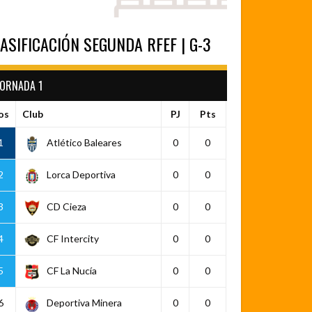
ASIFICACIÓN SEGUNDA RFEF | G-3
JORNADA 1
os
Club
PJ
Pts
1
Atlético Baleares
0
0
2
Lorca Deportiva
0
0
3
CD Cieza
0
0
4
CF Intercity
0
0
5
CF La Nucía
0
0
6
Deportiva Minera
0
0