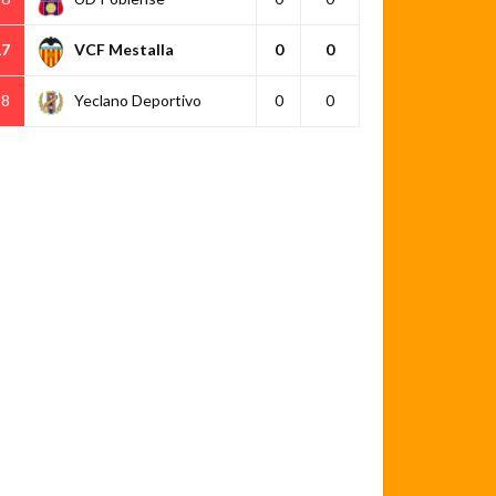
17
VCF Mestalla
0
0
18
Yeclano Deportivo
0
0