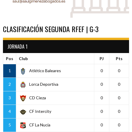
CLASIFICACIÓN SEGUNDA RFEF | G-3
JORNADA 1
Pos
Club
PJ
Pts
1
Atlético Baleares
0
0
2
Lorca Deportiva
0
0
3
CD Cieza
0
0
4
CF Intercity
0
0
5
CF La Nucía
0
0