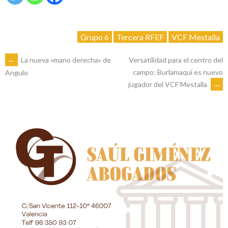
Grupo 6
Tercera RFEF
VCF Mestalla
NAVEGACIÓN
←
La nueva «mano derecha» de
Versatilidad para el centro del
campo: Burlamaqui es nuevo
Angulo
jugador del VCF Mestalla
→
DE
ENTRADAS