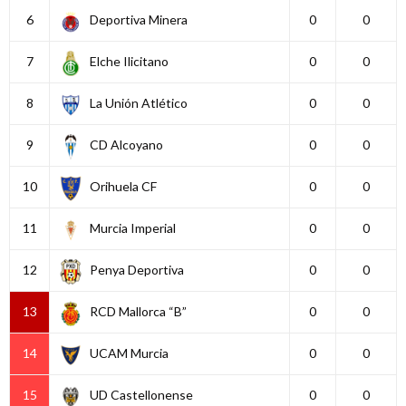
6
Deportiva Minera
0
0
7
Elche Ilicitano
0
0
8
La Unión Atlético
0
0
9
CD Alcoyano
0
0
10
Orihuela CF
0
0
11
Murcia Imperial
0
0
12
Penya Deportiva
0
0
13
RCD Mallorca “B”
0
0
14
UCAM Murcia
0
0
15
UD Castellonense
0
0