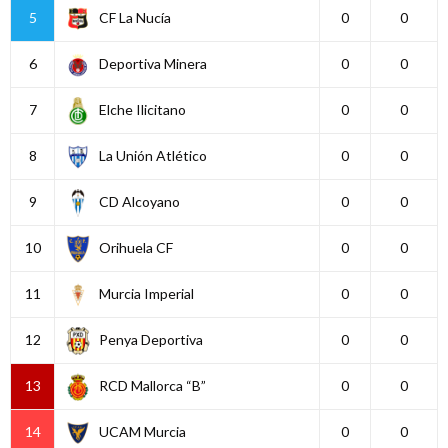
5
CF La Nucía
0
0
6
Deportiva Minera
0
0
7
Elche Ilicitano
0
0
8
La Unión Atlético
0
0
9
CD Alcoyano
0
0
10
Orihuela CF
0
0
11
Murcia Imperial
0
0
12
Penya Deportiva
0
0
13
RCD Mallorca “B”
0
0
14
UCAM Murcia
0
0