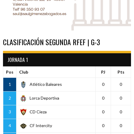
CLASIFICACIÓN SEGUNDA RFEF | G-3
JORNADA 1
Pos
Club
PJ
Pts
1
Atlético Baleares
0
0
2
Lorca Deportiva
0
0
3
CD Cieza
0
0
4
CF Intercity
0
0