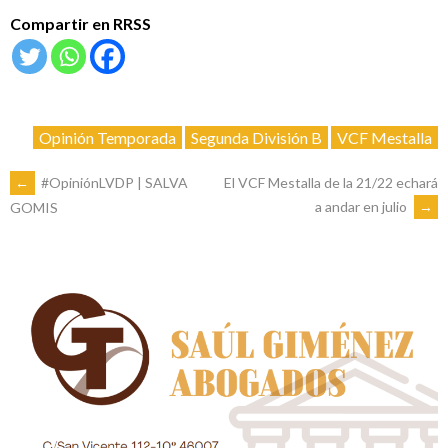
Compartir en RRSS
Opinión Temporada
Segunda División B
VCF Mestalla
NAVEGACIÓN
←
#OpiniónLVDP | SALVA
El VCF Mestalla de la 21/22 echará
a andar en julio
→
GOMIS
DE
ENTRADAS