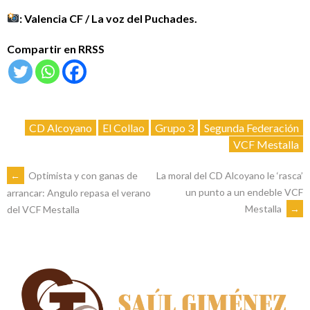
: Valencia CF / La voz del Puchades.
Compartir en RRSS
CD Alcoyano
El Collao
Grupo 3
Segunda Federación
VCF Mestalla
NAVEGACIÓN
←
Optimista y con ganas de
La moral del CD Alcoyano le ‘rasca’
un punto a un endeble VCF
arrancar: Angulo repasa el verano
Mestalla
→
del VCF Mestalla
DE
ENTRADAS