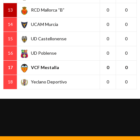
13
RCD Mallorca “B”
0
0
14
UCAM Murcia
0
0
15
UD Castellonense
0
0
16
UD Poblense
0
0
17
VCF Mestalla
0
0
18
Yeclano Deportivo
0
0