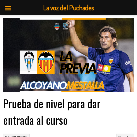
La voz del Puchades
Saltar
al
contenido
Prueba de nivel para dar
entrada al curso