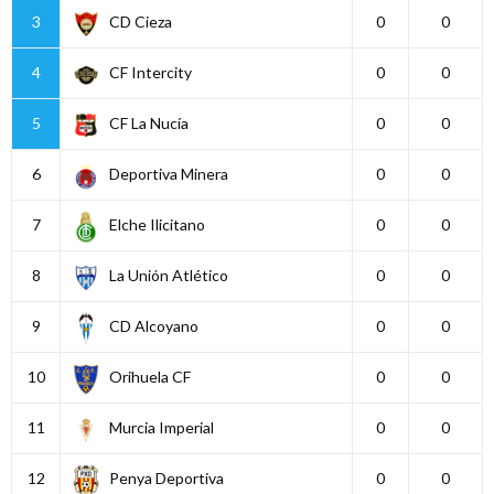
3
CD Cieza
0
0
4
CF Intercity
0
0
5
CF La Nucía
0
0
6
Deportiva Minera
0
0
7
Elche Ilicitano
0
0
8
La Unión Atlético
0
0
9
CD Alcoyano
0
0
10
Orihuela CF
0
0
11
Murcia Imperial
0
0
12
Penya Deportiva
0
0