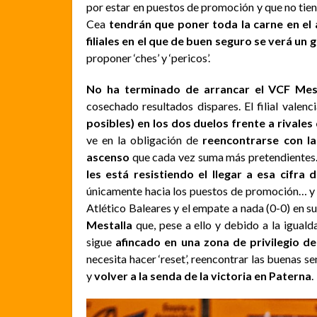
por estar en puestos de promoción y que no tie
Cea
tendrán que poner toda la carne en el a
filiales en el que de buen seguro se verá un 
proponer ‘ches’ y ‘pericos’.
No ha terminado de arrancar el VCF Mes
cosechado resultados dispares. El filial valenc
posibles) en los dos duelos frente a rivales
ve en la obligación de
reencontrarse con la
ascenso
que cada vez suma más pretendientes. 
les está resistiendo el llegar a esa cifr
únicamente hacia los puestos de promoción… y m
Atlético Baleares y el empate a nada (0-0) en s
Mestalla
que, pese a ello y debido a la igualda
sigue
afincado en una zona de privilegio de
necesita hacer ‘reset’, reencontrar las buenas 
y
volver a la senda de la victoria en Paterna
.