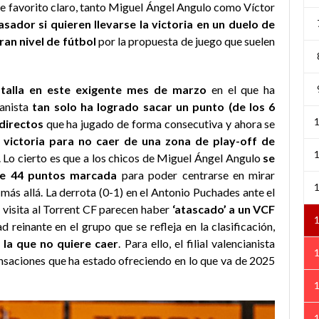
ne favorito claro, tanto Miguel Ángel Angulo como Víctor
sador si quieren llevarse la victoria en un duelo de
gran nivel de fútbol
por la propuesta de juego que suelen
talla en este exigente mes de marzo
en el que ha
ianista
tan solo ha logrado sacar un punto (de los 6
 directos
que ha jugado de forma consecutiva y ahora se
 victoria para no caer de una zona de play-off de
Lo cierto es que a los chicos de Miguel Ángel Angulo
se
a de 44 puntos marcada
para poder centrarse en mirar
ás allá. La derrota (0-1) en el Antonio Puchades ante el
u visita al Torrent CF parecen haber
‘atascado’ a un VCF
d reinante en el grupo que se refleja en la clasificación,
 la que no quiere caer
. Para ello, el filial valencianista
sensaciones que ha estado ofreciendo en lo que va de 2025