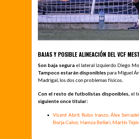
BAJAS Y POSIBLE ALINEACIÓN DEL VCF MES
Son baja segura
el lateral izquierdo Diego Mo
Tampoco estarán disponibles
para Miguel Án
Madrigal, los dos con problemas físicos.
Con el resto de futbolistas disponibles,
el t
siguiente once titular:
Vicent Abril; Rubo Iranzo, Álex Serrade
Borja Calvo; Hamza Bellari, Martín Tej