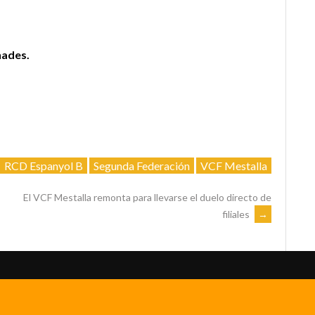
hades.
RCD Espanyol B
Segunda Federación
VCF Mestalla
El VCF Mestalla remonta para llevarse el duelo directo de
filiales
→