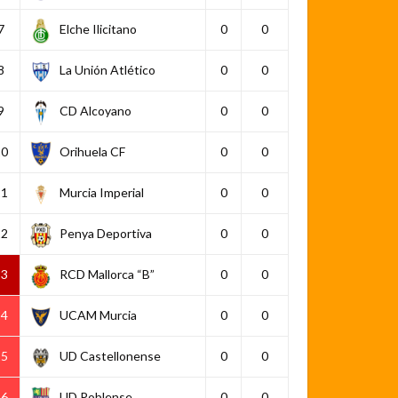
7
Elche Ilicitano
0
0
8
La Unión Atlético
0
0
9
CD Alcoyano
0
0
10
Orihuela CF
0
0
11
Murcia Imperial
0
0
12
Penya Deportiva
0
0
13
RCD Mallorca “B”
0
0
14
UCAM Murcia
0
0
15
UD Castellonense
0
0
16
UD Poblense
0
0