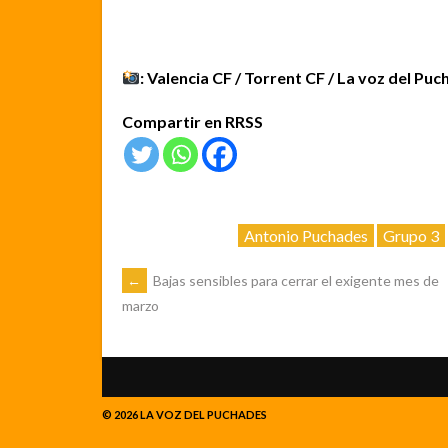
: Valencia CF /
Torrent CF
/ La voz del Puc
Compartir en RRSS
Antonio Puchades
Grupo 3
NAVEGACIÓN
←
Bajas sensibles para cerrar el exigente mes de
marzo
DE
ENTRADAS
© 2026 LA VOZ DEL PUCHADES