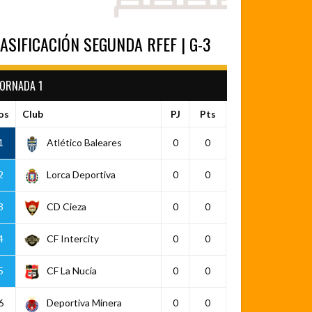
ASIFICACIÓN SEGUNDA RFEF | G-3
JORNADA 1
os
Club
PJ
Pts
1
Atlético Baleares
0
0
2
Lorca Deportiva
0
0
3
CD Cieza
0
0
4
CF Intercity
0
0
5
CF La Nucía
0
0
6
Deportiva Minera
0
0