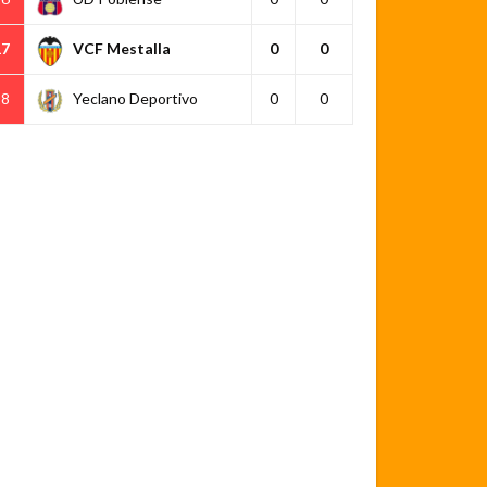
17
VCF Mestalla
0
0
18
Yeclano Deportivo
0
0