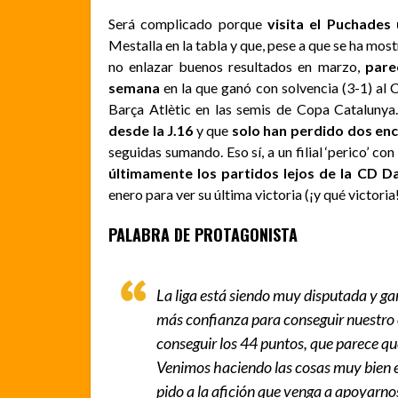
Será complicado porque
visita el Puchades
Mestalla en la tabla y que, pese a que se ha most
no enlazar buenos resultados en marzo,
pare
semana
en la que ganó con solvencia (3-1) al 
Barça Atlètic en las semis de Copa Catalunya
desde la J.16
y que
solo han perdido dos enc
seguidas sumando. Eso sí, a un filial ‘perico’ co
últimamente los partidos lejos de la CD D
enero para ver su última victoria (¡y qué victori
PALABRA DE PROTAGONISTA
La liga está siendo muy disputada y gan
más confianza para conseguir nuestro 
conseguir los 44 puntos, que parece que
Venimos haciendo las cosas muy bien e
pido a la afición que venga a apoyarno