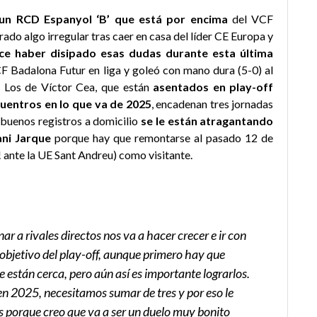
 un RCD Espanyol ‘B’ que está por encima
del VCF
rado algo irregular tras caer en casa del líder CE Europa y
ce haber disipado esas dudas durante esta última
CF Badalona Futur en liga y goleó con mano dura (5-0) al
. Los de Víctor Cea, que están
asentados en play-off
uentros en lo que va de 2025
, encadenan tres jornadas
n buenos registros a domicilio
se le están atragantando
ani Jarque
porque hay que remontarse al pasado 12 de
a! ante la UE Sant Andreu) como visitante.
ar a rivales directos nos va a hacer crecer e ir con
objetivo del play-off, aunque primero hay que
 están cerca, pero aún así es importante lograrlos.
n 2025, necesitamos sumar de tres y por eso le
s porque creo que va a ser un duelo muy bonito