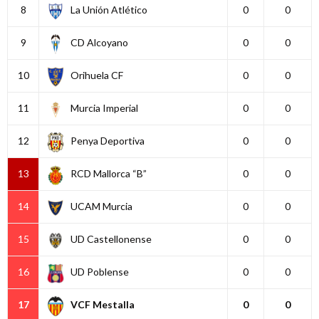
8
La Unión Atlético
0
0
9
CD Alcoyano
0
0
10
Orihuela CF
0
0
11
Murcia Imperial
0
0
12
Penya Deportiva
0
0
13
RCD Mallorca “B”
0
0
14
UCAM Murcia
0
0
15
UD Castellonense
0
0
16
UD Poblense
0
0
17
VCF Mestalla
0
0