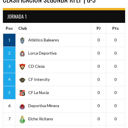
JORNADA 1
Pos
Club
PJ
Pts
1
Atlético Baleares
0
0
2
Lorca Deportiva
0
0
3
CD Cieza
0
0
4
CF Intercity
0
0
5
CF La Nucía
0
0
6
Deportiva Minera
0
0
7
Elche Ilicitano
0
0