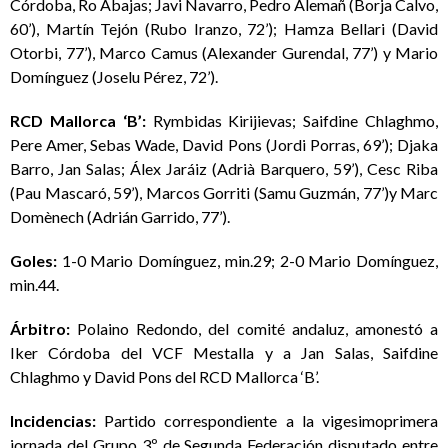
Córdoba, Ro Abajas; Javi Navarro, Pedro Alemañ (Borja Calvo,
60’), Martín Tejón (Rubo Iranzo, 72’); Hamza Bellari (David
Otorbi, 77’), Marco Camus (Alexander Gurendal, 77’) y Mario
Domínguez (Joselu Pérez, 72’).
RCD Mallorca ‘B’:
Rymbidas Kirijievas; Saifdine Chlaghmo,
Pere Amer, Sebas Wade, David Pons (Jordi Porras, 69’); Djaka
Barro, Jan Salas; Álex Jaráiz (Adrià Barquero, 59’), Cesc Riba
(Pau Mascaró, 59’), Marcos Gorriti (Samu Guzmán, 77’)y Marc
Domènech (Adrián Garrido, 77’).
Goles:
1-0 Mario Domínguez, min.29; 2-0 Mario Domínguez,
min.44.
Árbitro:
Polaino Redondo, del comité andaluz, amonestó a
Iker Córdoba del VCF Mestalla y a Jan Salas, Saifdine
Chlaghmo y David Pons del RCD Mallorca ‘B’.
Incidencias:
Partido correspondiente a la vigesimoprimera
jornada del Grupo 3º de Segunda Federación disputado entre