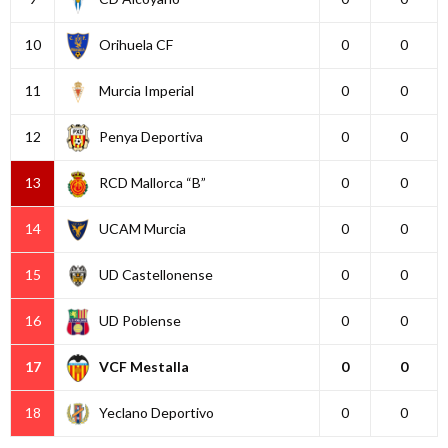
10
Orihuela CF
0
0
11
Murcia Imperial
0
0
12
Penya Deportiva
0
0
13
RCD Mallorca “B”
0
0
14
UCAM Murcia
0
0
15
UD Castellonense
0
0
16
UD Poblense
0
0
17
VCF Mestalla
0
0
18
Yeclano Deportivo
0
0