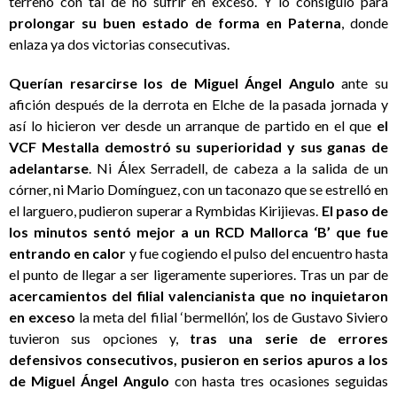
terreno con tal de no sufrir en exceso. Y lo consiguió para
prolongar su buen estado de forma en Paterna
, donde
enlaza ya dos victorias consecutivas.
Querían resarcirse los de Miguel Ángel Angulo
ante su
afición después de la derrota en Elche de la pasada jornada y
así lo hicieron ver desde un arranque de partido en el que
el
VCF Mestalla demostró su superioridad y sus ganas de
adelantarse
. Ni Álex Serradell, de cabeza a la salida de un
córner, ni Mario Domínguez, con un taconazo que se estrelló en
el larguero, pudieron superar a Rymbidas Kirijievas.
El paso de
los minutos sentó mejor a un RCD Mallorca ‘B’ que fue
entrando en calor
y fue cogiendo el pulso del encuentro hasta
el punto de llegar a ser ligeramente superiores. Tras un par de
acercamientos del filial valencianista que no inquietaron
en exceso
la meta del filial ‘bermellón’, los de Gustavo Siviero
tuvieron sus opciones y,
tras una serie de errores
defensivos consecutivos, pusieron en serios apuros a los
de Miguel Ángel Angulo
con hasta tres ocasiones seguidas