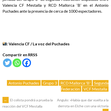
Valencia CF Mestalla y RCD Mallorca ‘B’ en el Antonio
Puchades ante la presencia de cerca de 1000 espectadores.
: Valencia CF / La voz del Puchades
Compartir en RRSS
Antonio Puchades
Grupo 3
RCD Mallorca 'B'
Segunda
Federación
VCF Mestalla
NAVEGACIÓN
←
El colista pondrá a prueba la
Angulo: «Había que dar vuelta a la
derrota en Elche con una victoria
reacción del VCF Mestalla