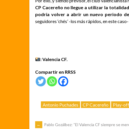
Por ello, y siendo previsor, el club valencianist
CP Cacereño no llegue a utilizar la totalida
podría volver a abrir un nuevo periodo de
seguidores ‘chés’ -los más rápidos, en este caso-
: Valencia CF.
Compartir en RRSS
Antonio Puchades
CP Cacereño
Play-of
NAVEGACIÓN
←
Pablo Gozálbez: “El Valencia CF siempre se me