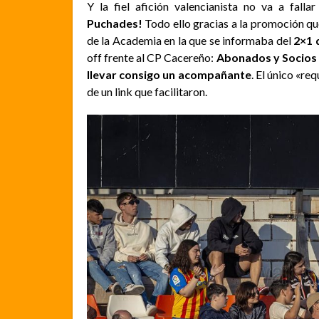
Y la fiel afición valencianista no va a fall
Puchades!
Todo ello gracias a la promoción qu
de la Academia en la que se informaba del
2×1 
off frente al CP Cacereño:
Abonados y Socios 
llevar consigo un acompañante
. El único «re
de un link que facilitaron.