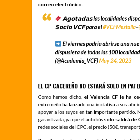
correo electrónico
.
𝗔𝗴𝗼𝘁𝗮𝗱𝗮𝘀 las localidades disp
𝗦𝗼𝗰𝗶𝗼 𝗩𝗖𝗙 para el
#VCFMestalla
–
El viernes podría abrirse una nue
dispusiera de todas las 100 localida
(@Academia_VCF)
May 24, 2023
EL CP CACEREÑO NO ESTARÁ SOLO EN PAT
Como hemos dicho,
el Valencia CF le ha c
extremeño ha lanzado una iniciativa a sus afic
apoyar a los suyos en tan importante partido. 
garantizada, ya que el autobús
solo saldrá de 
redes sociales del CPC, el precio (50€, transpor