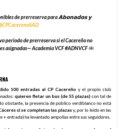
onibles de prerreserva para 𝗔𝗯𝗼𝗻𝗮𝗱𝗼𝘀 𝘆
@CPCacerenoSAD
vo periodo de prerreserva si el Cacereño no
des asignadas
— Academia VCF #ADNVCF
ERNA
edido 100 entradas al CP Cacereño
y el propio club
ionados:
quieren fletar un bus (de 55 plazas)
con tal de
No obstante, la presencia de público verdiblanco no está
Cáceres si se completan las plazas
y, por lo leído en las
te + entrada) ha levantado ampollas entre sus seguidores.