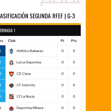
ASIFICACIÓN SEGUNDA RFEF | G-3
JORNADA 1
os
Club
PJ
Pts
1
Atlético Baleares
0
0
2
Lorca Deportiva
0
0
3
CD Cieza
0
0
4
CF Intercity
0
0
5
CF La Nucía
0
0
6
Deportiva Minera
0
0