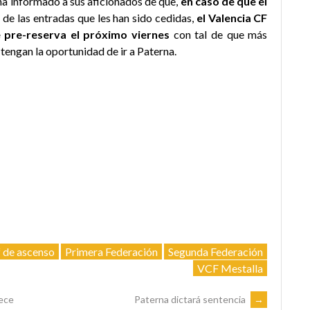
a ha informado a sus aficionados de que,
en caso de que el
d
de las entradas que les han sido cedidas,
el Valencia CF
 pre-reserva el próximo viernes
con tal de que más
 tengan la oportunidad de ir a Paterna.
f de ascenso
Primera Federación
Segunda Federación
VCF Mestalla
rece
Paterna dictará sentencia
→