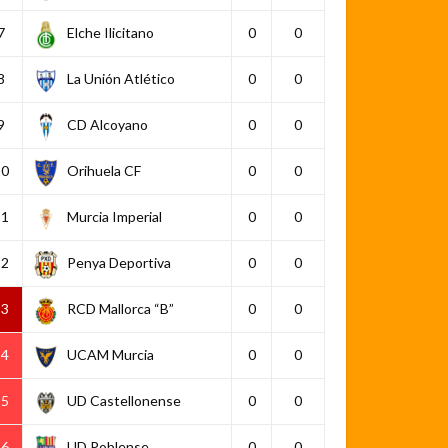
7
Elche Ilicitano
0
0
8
La Unión Atlético
0
0
9
CD Alcoyano
0
0
10
Orihuela CF
0
0
11
Murcia Imperial
0
0
12
Penya Deportiva
0
0
13
RCD Mallorca “B”
0
0
14
UCAM Murcia
0
0
15
UD Castellonense
0
0
16
UD Poblense
0
0