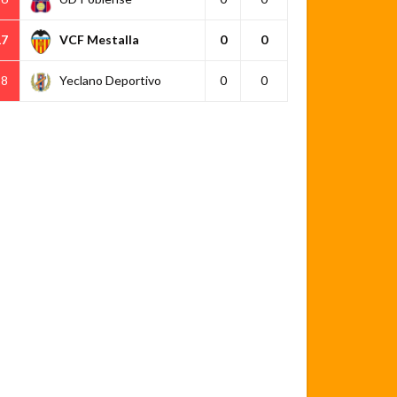
17
VCF Mestalla
0
0
18
Yeclano Deportivo
0
0