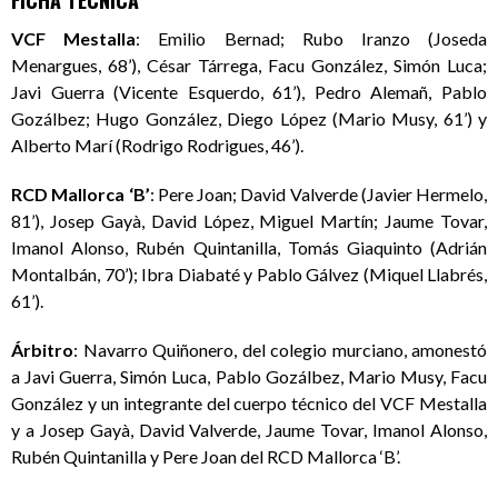
FICHA TÉCNICA
VCF Mestalla
: Emilio Bernad; Rubo Iranzo (Joseda
Menargues, 68’), César Tárrega, Facu González, Simón Luca;
Javi Guerra (Vicente Esquerdo, 61’), Pedro Alemañ, Pablo
Gozálbez; Hugo González, Diego López (Mario Musy, 61’) y
Alberto Marí (Rodrigo Rodrigues, 46’).
RCD Mallorca ‘B’
: Pere Joan; David Valverde (Javier Hermelo,
81’), Josep Gayà, David López, Miguel Martín; Jaume Tovar,
Imanol Alonso, Rubén Quintanilla, Tomás Giaquinto (Adrián
Montalbán, 70’); Ibra Diabaté y Pablo Gálvez (Miquel Llabrés,
61’).
Árbitro
: Navarro Quiñonero, del colegio murciano, amonestó
a Javi Guerra, Simón Luca, Pablo Gozálbez, Mario Musy, Facu
González y un integrante del cuerpo técnico del VCF Mestalla
y a Josep Gayà, David Valverde, Jaume Tovar, Imanol Alonso,
Rubén Quintanilla y Pere Joan del RCD Mallorca ‘B’.