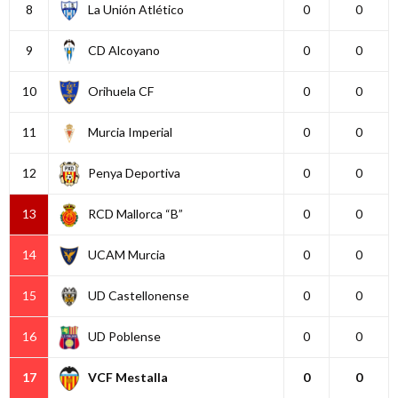
8
La Unión Atlético
0
0
9
CD Alcoyano
0
0
10
Orihuela CF
0
0
11
Murcia Imperial
0
0
12
Penya Deportiva
0
0
13
RCD Mallorca “B”
0
0
14
UCAM Murcia
0
0
15
UD Castellonense
0
0
16
UD Poblense
0
0
17
VCF Mestalla
0
0