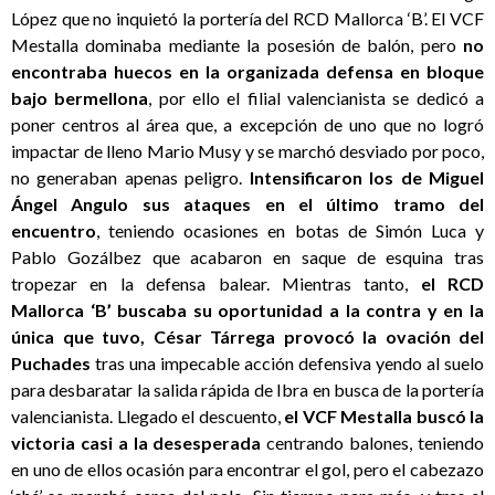
López que no inquietó la portería del RCD Mallorca ‘B’. El VCF
Mestalla dominaba mediante la posesión de balón, pero
no
encontraba huecos en la organizada defensa en bloque
bajo bermellona
, por ello el filial valencianista se dedicó a
poner centros al área que, a excepción de uno que no logró
impactar de lleno Mario Musy y se marchó desviado por poco,
no generaban apenas peligro.
Intensificaron los de Miguel
Ángel Angulo sus ataques en el último tramo del
encuentro
, teniendo ocasiones en botas de Simón Luca y
Pablo Gozálbez que acabaron en saque de esquina tras
tropezar en la defensa balear. Mientras tanto,
el RCD
Mallorca ‘B’ buscaba su oportunidad a la contra y en la
única que tuvo, César Tárrega provocó la ovación del
Puchades
tras una impecable acción defensiva yendo al suelo
para desbaratar la salida rápida de Ibra en busca de la portería
valencianista. Llegado el descuento,
el VCF Mestalla buscó la
victoria casi a la desesperada
centrando balones, teniendo
en uno de ellos ocasión para encontrar el gol, pero el cabezazo