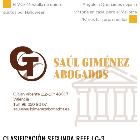
NAVEGACIÓN
←
El VCF Mestalla no quiere
Angulo: «Queríamos dejar la
victoria en casa, pero el Mallorca
sustos por Halloween
‘B’ nos ha sorprendido»
→
DE
ENTRADAS
CLASIFICACIÓN SEGUNDA RFEF | G-3