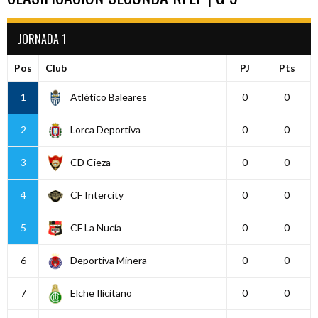
JORNADA 1
Pos
Club
PJ
Pts
1
Atlético Baleares
0
0
2
Lorca Deportiva
0
0
3
CD Cieza
0
0
4
CF Intercity
0
0
5
CF La Nucía
0
0
6
Deportiva Minera
0
0
7
Elche Ilicitano
0
0