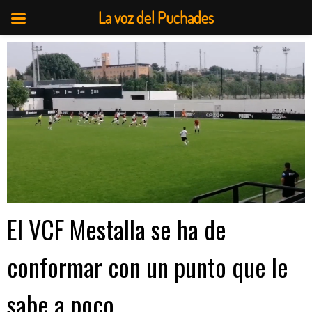
La voz del Puchades
Saltar
al
contenido
El VCF Mestalla se ha de
conformar con un punto que le
sabe a poco