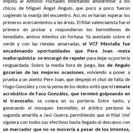
ímpetu al Antonio Puchades intentando amedrentar a los
chicos de Miguel Ángel Angulo, que poco a poco fueron
cogiendo la manija del encuentro. Así, no se harían esperar los
primeros acercamientos a las áreas. El filial valencianista fue el
primero en probar y respondieron los bermellones de
inmediato, ambos intentos sin fortuna. Ya asentado sobre el
verde y con las riendas amarradas,
el VCF Mestalla fue
encadenando oportunidades que Pere Joan -meta
mallorquinista- se encargó de repeler
para dejar su portería
resguardada. Sobre la media hora de juego,
los de Angulo
gozarían de las mejores ocasiones
, volviendo a poner a
prueba a un atento Pere Joan, que despejó el chut de falta de
Hugo González y con la yema de los dedos evitó que el
remate
acrobático de Facu González, que terminó golpeando en
el travesaño
, se colara en su portería. Entre tanto, y
generando el mosqueo bermellón, el árbitro perdonó la
segunda amarilla a Javi Guerra, permitiendo que el filial ‘ché’
siguiera con todos sus efectivos hasta llegado al descanso con
un marcador que no se movería a pesar de los intentos,