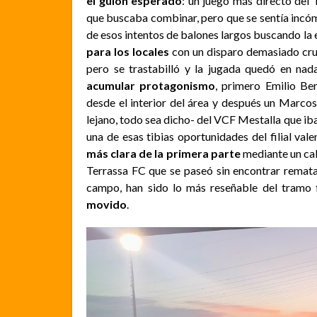
el guión esperado
: un juego más directo del
que buscaba combinar, pero que se sentía incóm
de esos intentos de balones largos buscando la e
para los locales
con un disparo demasiado cru
pero se trastabilló y la jugada quedó en na
acumular protagonismo
, primero Emilio Be
desde el interior del área y después un Marco
lejano, todo sea dicho- del VCF Mestalla que iba
una de esas tibias oportunidades del filial vale
más clara de la primera parte
mediante un cab
Terrassa FC que se paseó sin encontrar remat
campo, han sido lo más reseñable del tramo 
movido
.