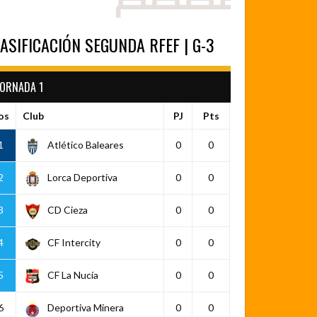
ASIFICACIÓN SEGUNDA RFEF | G-3
JORNADA 1
os
Club
PJ
Pts
1
Atlético Baleares
0
0
2
Lorca Deportiva
0
0
3
CD Cieza
0
0
4
CF Intercity
0
0
5
CF La Nucía
0
0
6
Deportiva Minera
0
0