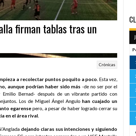
CL
lla firman tablas tras un
P
Crónicas
empieza a recolectar puntos poquito a poco
. Esta vez,
uno, aunque podrían haber sido más
-de no ser por el
 Emilio Bernad- después de un vibrante partido con
onjuntos. Los de Miguel Ángel Angulo
han cuajado un
junto egarense
pero, a pesar de haber logrado cerrar su
ia en el área rival
.
 N’Anglada
dejando claras sus intenciones y siguiendo