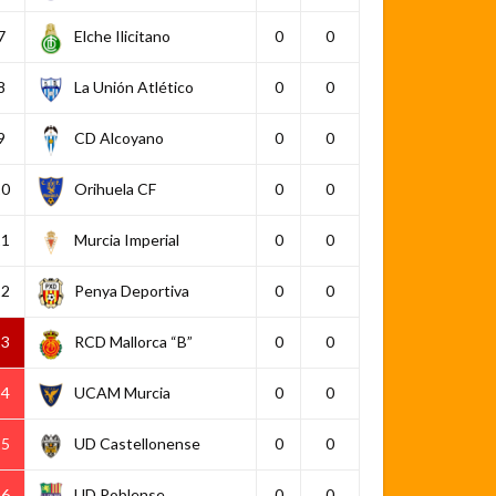
7
Elche Ilicitano
0
0
8
La Unión Atlético
0
0
9
CD Alcoyano
0
0
10
Orihuela CF
0
0
11
Murcia Imperial
0
0
12
Penya Deportiva
0
0
13
RCD Mallorca “B”
0
0
14
UCAM Murcia
0
0
15
UD Castellonense
0
0
16
UD Poblense
0
0