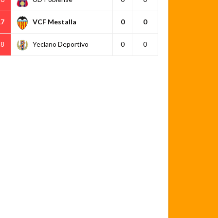
17
VCF Mestalla
0
0
18
Yeclano Deportivo
0
0