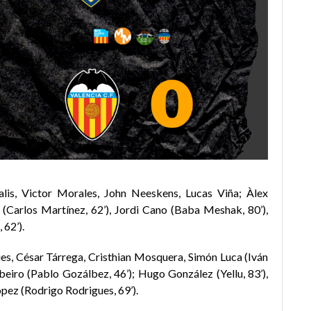
lis, Victor Morales, John Neeskens, Lucas Viña; Àlex
o (Carlos Martínez, 62’), Jordi Cano (Baba Meshak, 80’),
 62’).
es, César Tárrega, Cristhian Mosquera, Simón Luca (Iván
beiro (Pablo Gozálbez, 46’); Hugo González (Yellu, 83’),
pez (Rodrigo Rodrigues, 69’).