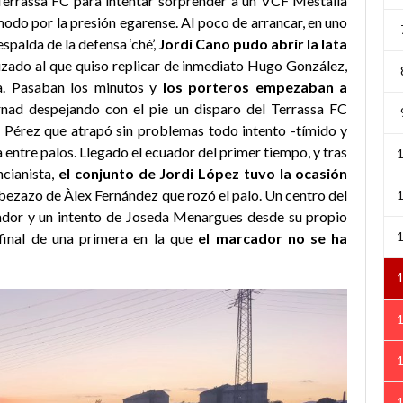
 Terrassa FC para intentar sorprender a un VCF Mestalla
odo por la presión egarense. Al poco de arrancar, en uno
spalda de la defensa ‘ché’,
Jordi Cano pudo abrir la lata
zado al que quiso replicar de inmediato Hugo González,
da. Pasaban los minutos y
los porteros empezaban a
rnad despejando con el pie un disparo del Terrassa FC
s Pérez que atrapó sin problemas todo intento -tímido y
 entre palos. Llegado el ecuador del primer tiempo, y tras
ncianista,
el conjunto de Jordi López tuvo la ocasión
ezazo de Àlex Fernández que rozó el palo. Un centro del
ador y un intento de Joseda Menargues desde su propio
final de una primera en la que
el marcador no se ha