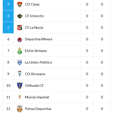
3
CD Cieza
0
0
4
CF Intercity
0
0
5
CF La Nucía
0
0
6
Deportiva Minera
0
0
7
Elche Ilicitano
0
0
8
La Unión Atlético
0
0
9
CD Alcoyano
0
0
10
Orihuela CF
0
0
11
Murcia Imperial
0
0
12
Penya Deportiva
0
0