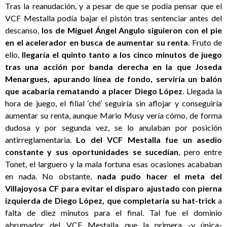
Tras la reanudación, y a pesar de que se podía pensar que el
VCF Mestalla podía bajar el pistón tras sentenciar antes del
descanso,
los de Miguel Ángel Angulo siguieron con el pie
en el acelerador en busca de aumentar su renta
. Fruto de
ello,
llegaría el quinto tanto a los cinco minutos de juego
tras una acción por banda derecha en la que Joseda
Menargues, apurando línea de fondo, serviría un balón
que acabaría rematando a placer Diego López
. Llegada la
hora de juego, el filial ‘ché’ seguiría sin aflojar y conseguiría
aumentar su renta, aunque Mario Musy vería cómo, de forma
dudosa y por segunda vez, se lo anulaban por posición
antirreglamentaria.
Lo del VCF Mestalla fue un asedio
constante y sus oportunidades se sucedían
, pero entre
Tonet, el larguero y la mala fortuna esas ocasiones acababan
en nada. No obstante,
nada pudo hacer el meta del
Villajoyosa CF para evitar el disparo ajustado con pierna
izquierda de Diego López, que completaría su hat-trick
a
falta de diez minutos para el final. Tal fue el dominio
abrumador del VCF Mestalla que la primera -y única-