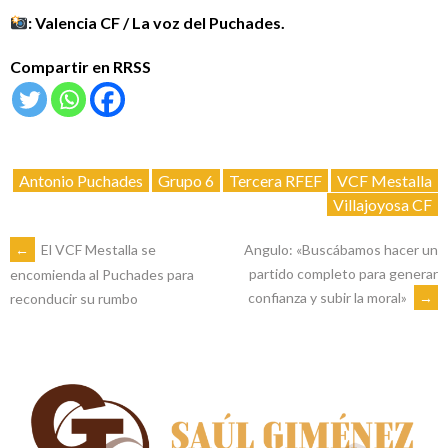
: Valencia CF / La voz del Puchades.
Compartir en RRSS
Antonio Puchades
Grupo 6
Tercera RFEF
VCF Mestalla
Villajoyosa CF
NAVEGACIÓN
←
El VCF Mestalla se
Angulo: «Buscábamos hacer un
partido completo para generar
encomienda al Puchades para
confianza y subir la moral»
→
reconducir su rumbo
DE
ENTRADAS