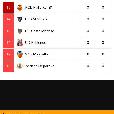
13
RCD Mallorca “B”
0
0
14
UCAM Murcia
0
0
15
UD Castellonense
0
0
16
UD Poblense
0
0
17
VCF Mestalla
0
0
18
Yeclano Deportivo
0
0