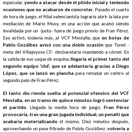
especular,
yendo a atacar desde el pitido inicial y teniendo
ocasiones que no acabaron de concretar
. Pasado el cuarto
de hora de juego, el filial valencianista lograría abrir la lata por
mediación de Mario Musy, en una acción que acabó siendo
invalidada por un -justo- fuera de juego previo de Fran Pérez.
Eso activó, todavía más, al VCF Mestalla, que
en botas de
Pablo Gozálbez avisó con una doble ocasión
que Tonet -
meta del Villajoyosa CF- desbarataría mandando a córner. En
la salida de ese saque de esquina,
llegaría el primer tanto del
segundo equipo ‘ché’, que se adelantaría gracias a Diego
López, que se lanzó en plancha
para rematar un centro al
segundo palo de Fran Pérez.
El tanto dio rienda suelta al potencial ofensivo del VCF
Mestalla, en un tramo de quince minutos logró sentenciar
el partido
. Llegada la media hora de juego,
Fran Pérez
provocaría, tras una gran jugada individual, un penalti que
acabaría materializando
él mismo. Diez minutos después,
aprovechando un pase filtrado de Pablo Gozálbez,
volvería a