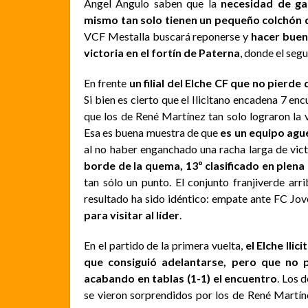
Ángel Angulo saben que la
necesidad de gan
mismo tan solo tienen un pequeño colchón 
VCF Mestalla buscará reponerse y
hacer buen
victoria en el fortín de Paterna
, donde el segu
En frente
un filial del Elche CF que no pier
Si bien es cierto que el Ilicitano encadena 7 en
que los de René Martínez tan solo lograron la 
Esa es buena muestra de que
es un equipo aguer
al no haber enganchado una racha larga de vict
borde de la quema, 13º clasificado en plena
tan sólo un punto. El conjunto franjiverde ar
resultado ha sido idéntico: empate ante FC Jov
para visitar al líder
.
En el partido de la primera vuelta,
el Elche Ili
que consiguió adelantarse, pero que no pud
acabando en tablas (1-1) el encuentro
. Los 
se vieron sorprendidos por los de René Martín