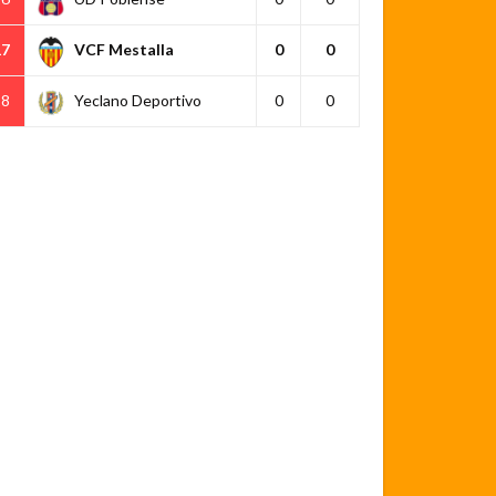
17
VCF Mestalla
0
0
18
Yeclano Deportivo
0
0