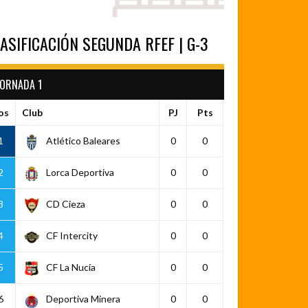
ASIFICACIÓN SEGUNDA RFEF | G-3
JORNADA 1
os
Club
PJ
Pts
1
Atlético Baleares
0
0
2
Lorca Deportiva
0
0
3
CD Cieza
0
0
4
CF Intercity
0
0
5
CF La Nucía
0
0
6
Deportiva Minera
0
0