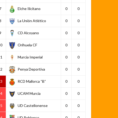
7
Elche Ilicitano
0
0
8
La Unión Atlético
0
0
9
CD Alcoyano
0
0
10
Orihuela CF
0
0
11
Murcia Imperial
0
0
12
Penya Deportiva
0
0
13
RCD Mallorca “B”
0
0
14
UCAM Murcia
0
0
15
UD Castellonense
0
0
16
UD Poblense
0
0