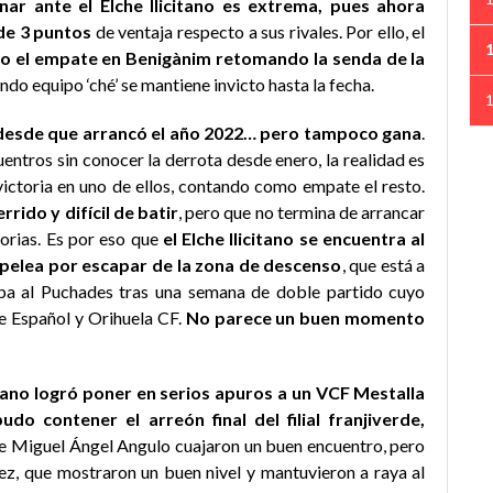
ar ante el Elche Ilicitano es extrema, pues ahora
de 3 puntos
de ventaja respecto a sus rivales. Por ello, el
o el empate en Benigànim retomando la senda de la
ndo equipo ‘ché’ se mantiene invicto hasta la fecha.
de desde que arrancó el año 2022… pero tampoco gana
.
cuentros sin conocer la derrota desde enero, la realidad es
victoria en uno de ellos, contando como empate el resto.
rido y difícil de batir
, pero que no termina de arrancar
orias. Es por eso que
el Elche Ilicitano se encuentra al
 pelea por escapar de la zona de descenso
, que está a
riba al Puchades tras una semana de doble partido cuyo
e Español y Orihuela CF.
No parece un buen momento
citano logró poner en serios apuros a un VCF Mestalla
o contener el arreón final del filial franjiverde,
de Miguel Ángel Angulo cuajaron un buen encuentro, pero
ez, que mostraron un buen nivel y mantuvieron a raya al