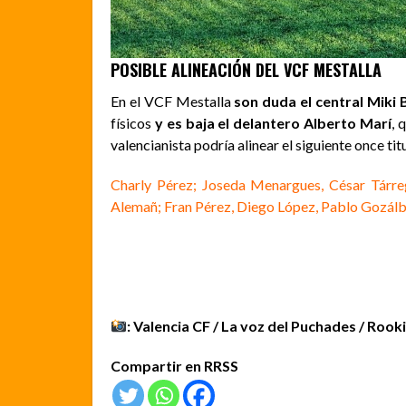
POSIBLE ALINEACIÓN DEL VCF MESTALLA
En el VCF Mestalla
son duda el central Miki
físicos
y es baja el delantero Alberto Marí
, 
valencianista podría alinear el siguiente once titu
Charly Pérez; Joseda Menargues, César Tárr
Alemañ; Fran Pérez, Diego López, Pablo Gozál
: Valencia CF / La voz del Puchades / Rooki
Compartir en RRSS